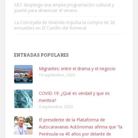
SBT despliega una amplia programación cultural y
juvenil para dinamizar el verano
La Concejalía de Vivienda impulsa la compra de 26
inmuebles en El Castillo del Romeral
SHIBA PERDIDO AVDA JOSE MESA Y LOPEZ
PERRO MACHO RAZA SHIBA CON MICROCHIP PERDIDO HOY
ENTRADAS POPULARES
06/07/2025 ZONA MESA Y LOPEZ. ES MUY ASUSTADIZO
Leales.org » Gran Canaria
|
6.7.2025
Migrantes: entre el drama y el negocio
19 septiembre, 2020
COVID-19: ¿Qué es verdad y que es
mentira?
6 septiembre, 2020
Ninfa perdida
El presidente de la Plataforma de
El día 5 se los perdió una ninfa papillera, asustada tiene miedo a la
Autocaravanas Autónomas afirma que “la
calle, se perdió por la zon...
Península va 40 años por delante de
Leales.org » Gran Canaria
|
6.7.2025