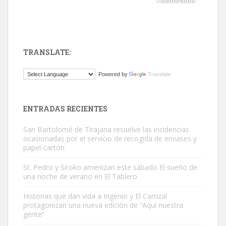
TRANSLATE:
Gato manso encontrado
Powered by
Translate
Este gato macho ha aparecido en la calle hace menos de un mes,
es muy manso y extremadamente cari...
Leales.org » Gran Canaria
|
9.7.2025
ENTRADAS RECIENTES
San Bartolomé de Tirajana resuelve las incidencias
ocasionadas por el servicio de recogida de envases y
papel-cartón
St. Pedro y Siroko amenizan este sábado El sueño de
una noche de verano en El Tablero
Adopción urgente
Busco adopción responsable para mi perra. Pastor alemán,
Historias que dan vida a Ingenio y El Carrizal
protagonizan una nueva edición de “Aquí nuestra
hembra, 4 años. Por motivos personales ...
gente”
Leales.org » Gran Canaria
|
6.7.2025