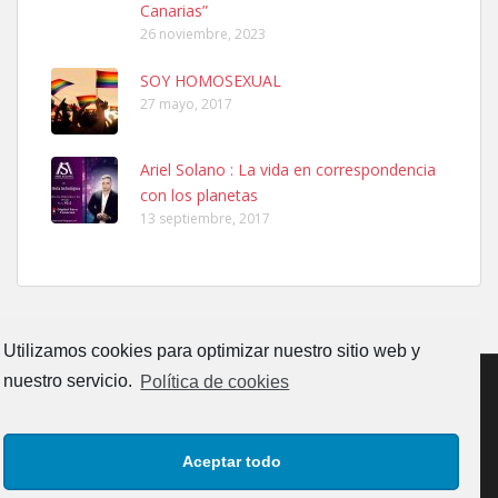
Canarias”
26 noviembre, 2023
SOY HOMOSEXUAL
27 mayo, 2017
Ariel Solano : La vida en correspondencia
Adopcion
con los planetas
Busco casa de acogida para mi perrita ya que por temas de trabajo
13 septiembre, 2017
no la puedo tener. Solo gente r...
Leales.org » Gran Canaria
|
4.7.2025
Utilizamos cookies para optimizar nuestro sitio web y
nuestro servicio.
Política de cookies
Gata joven encontrada
CONTACTO
AVISO LEGAL
POLÍTICA DE PRIVACIDAD
Gata joven encontrada en zona calle San Bernardo de Las Palmas
Aceptar todo
de Gran Canaria. Es una gata castr...
POLÍTICA DE COOKIES (UE)