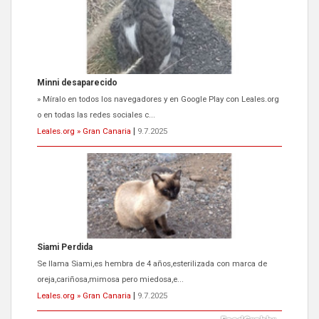
Siami Perdida
Se llama Siami,es hembra de 4 años,esterilizada con marca de
oreja,cariñosa,mimosa pero miedosa,e...
Leales.org » Gran Canaria
|
9.7.2025
ADOPCIÓN URGENTE GATA TEROR GRAN CANARIA
El ayuntamiento se va a llevar a Los Gatos callejeros de la zona los
próximos días, ella incluida...
Leales.org » Gran Canaria
|
9.7.2025