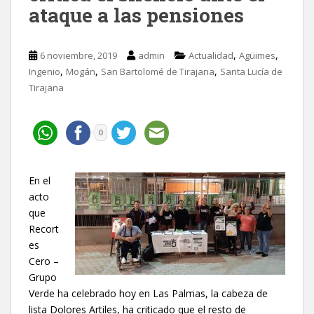
ataque a las pensiones
,
,
6 noviembre, 2019
admin
Actualidad
Agüimes
,
,
,
Ingenio
Mogán
San Bartolomé de Tirajana
Santa Lucía de
Tirajana
0
En el
acto
que
Recort
es
Cero –
Grupo
Verde ha celebrado hoy en Las Palmas, la cabeza de
lista Dolores Artiles, ha criticado que el resto de