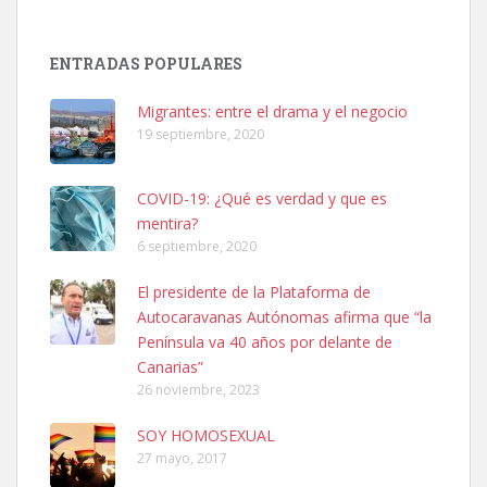
Adopción urgente
Busco adopción responsable para mi perra. Pastor alemán,
ENTRADAS POPULARES
hembra, 4 años. Por motivos personales ...
Leales.org » Gran Canaria
|
6.7.2025
Migrantes: entre el drama y el negocio
19 septiembre, 2020
COVID-19: ¿Qué es verdad y que es
mentira?
6 septiembre, 2020
SHIBA PERDIDO AVDA JOSE MESA Y LOPEZ
El presidente de la Plataforma de
PERRO MACHO RAZA SHIBA CON MICROCHIP PERDIDO HOY
Autocaravanas Autónomas afirma que “la
06/07/2025 ZONA MESA Y LOPEZ. ES MUY ASUSTADIZO
Península va 40 años por delante de
Leales.org » Gran Canaria
|
6.7.2025
Canarias”
26 noviembre, 2023
SOY HOMOSEXUAL
27 mayo, 2017