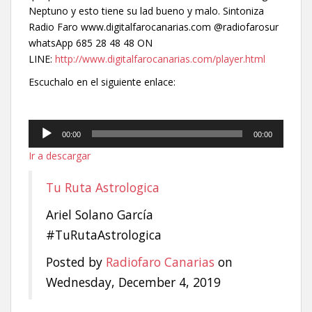
Neptuno y esto tiene su lad bueno y malo. Sintoniza
Radio Faro www.digitalfarocanarias.com @radiofarosur
whatsApp 685 28 48 48 ON
LINE:
http://www.digitalfarocanarias.com/player.html
Escuchalo en el siguiente enlace:
Reproductor
00:00
00:00
de
Ir a descargar
audio
Tu Ruta Astrologica
Ariel Solano García
#TuRutaAstrologica
Posted by
Radiofaro Canarias
on
Wednesday, December 4, 2019