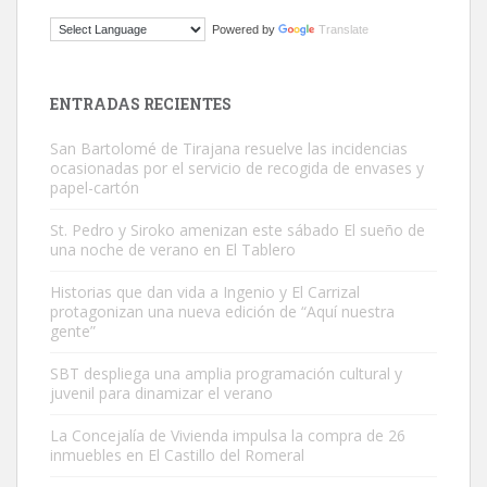
ADOPCIÓN URGENTE GATA TEROR GRAN CANARIA
Powered by
Translate
El ayuntamiento se va a llevar a Los Gatos callejeros de la zona los
próximos días, ella incluida...
Leales.org » Gran Canaria
|
9.7.2025
ENTRADAS RECIENTES
San Bartolomé de Tirajana resuelve las incidencias
ocasionadas por el servicio de recogida de envases y
papel-cartón
St. Pedro y Siroko amenizan este sábado El sueño de
una noche de verano en El Tablero
Gato manso encontrado
Este gato macho ha aparecido en la calle hace menos de un mes,
Historias que dan vida a Ingenio y El Carrizal
protagonizan una nueva edición de “Aquí nuestra
es muy manso y extremadamente cari...
gente”
Leales.org » Gran Canaria
|
9.7.2025
SBT despliega una amplia programación cultural y
juvenil para dinamizar el verano
La Concejalía de Vivienda impulsa la compra de 26
inmuebles en El Castillo del Romeral