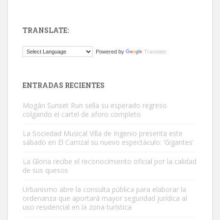
TRANSLATE:
ADOPCIÓN URGENTE GATA TEROR GRAN CANARIA
Powered by
Translate
El ayuntamiento se va a llevar a Los Gatos callejeros de la zona los
próximos días, ella incluida...
Leales.org » Gran Canaria
|
9.7.2025
ENTRADAS RECIENTES
Mogán Sunset Run sella su esperado regreso
colgando el cartel de aforo completo
La Sociedad Musical Villa de Ingenio presenta este
sábado en El Carrizal su nuevo espectáculo: ‘Gigantes’
Gato manso encontrado
La Gloria recibe el reconocimiento oficial por la calidad
Este gato macho ha aparecido en la calle hace menos de un mes,
de sus quesos
es muy manso y extremadamente cari...
Urbanismo abre la consulta pública para elaborar la
Leales.org » Gran Canaria
|
9.7.2025
ordenanza que aportará mayor seguridad jurídica al
uso residencial en la zona turística