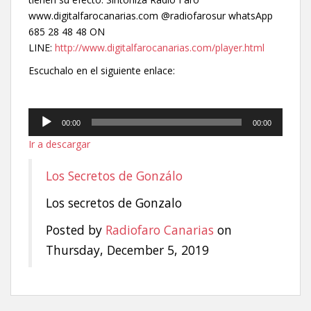
www.digitalfarocanarias.com @radiofarosur whatsApp
685 28 48 48 ON
LINE:
http://www.digitalfarocanarias.com/player.html
Escuchalo en el siguiente enlace:
Reproductor
00:00
00:00
de
Ir a descargar
audio
Los Secretos de Gonzálo
Los secretos de Gonzalo
Posted by
Radiofaro Canarias
on
Thursday, December 5, 2019