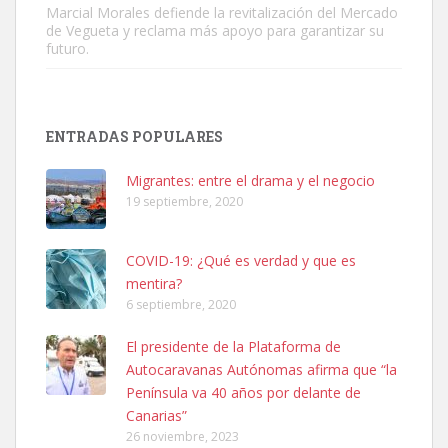
Marcial Morales defiende la revitalización del Mercado
de Vegueta y reclama más apoyo para garantizar su
futuro.
Adopción urgente
Busco adopción responsable para mi perra. Pastor alemán,
ENTRADAS POPULARES
hembra, 4 años. Por motivos personales ...
Leales.org » Gran Canaria
|
6.7.2025
Migrantes: entre el drama y el negocio
19 septiembre, 2020
COVID-19: ¿Qué es verdad y que es
mentira?
6 septiembre, 2020
SHIBA PERDIDO AVDA JOSE MESA Y LOPEZ
El presidente de la Plataforma de
PERRO MACHO RAZA SHIBA CON MICROCHIP PERDIDO HOY
Autocaravanas Autónomas afirma que “la
06/07/2025 ZONA MESA Y LOPEZ. ES MUY ASUSTADIZO
Península va 40 años por delante de
Leales.org » Gran Canaria
|
6.7.2025
Canarias”
26 noviembre, 2023