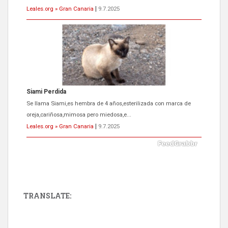
Leales.org » Gran Canaria
|
9.7.2025
Siami Perdida
Se llama Siami,es hembra de 4 años,esterilizada con marca de
oreja,cariñosa,mimosa pero miedosa,e...
Leales.org » Gran Canaria
|
9.7.2025
TRANSLATE:
ADOPCIÓN URGENTE GATA TEROR GRAN CANARIA
El ayuntamiento se va a llevar a Los Gatos callejeros de la zona los
próximos días, ella incluida...