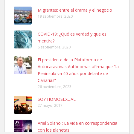
hembra, 4 años. Por motivos personales ...
Leales.org » Gran Canaria
|
6.7.2025
Migrantes: entre el drama y el negocio
19 septiembre, 2020
COVID-19: ¿Qué es verdad y que es
mentira?
6 septiembre, 2020
SHIBA PERDIDO AVDA JOSE MESA Y LOPEZ
El presidente de la Plataforma de
PERRO MACHO RAZA SHIBA CON MICROCHIP PERDIDO HOY
Autocaravanas Autónomas afirma que “la
06/07/2025 ZONA MESA Y LOPEZ. ES MUY ASUSTADIZO
Península va 40 años por delante de
Leales.org » Gran Canaria
|
6.7.2025
Canarias”
26 noviembre, 2023
SOY HOMOSEXUAL
27 mayo, 2017
Ariel Solano : La vida en correspondencia
Ninfa perdida
con los planetas
El día 5 se los perdió una ninfa papillera, asustada tiene miedo a la