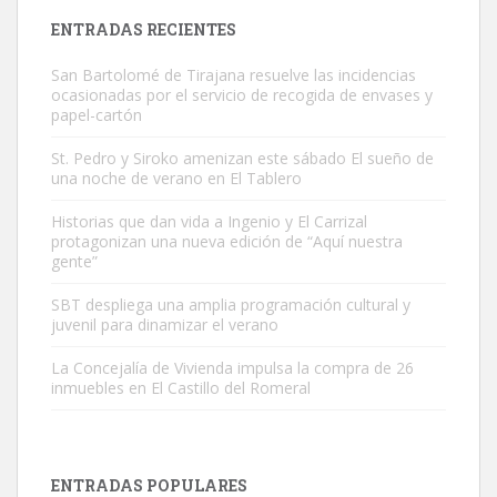
Leales.org » Gran Canaria
|
9.7.2025
ENTRADAS RECIENTES
San Bartolomé de Tirajana resuelve las incidencias
ocasionadas por el servicio de recogida de envases y
papel-cartón
St. Pedro y Siroko amenizan este sábado El sueño de
una noche de verano en El Tablero
Gato manso encontrado
Historias que dan vida a Ingenio y El Carrizal
Este gato macho ha aparecido en la calle hace menos de un mes,
protagonizan una nueva edición de “Aquí nuestra
es muy manso y extremadamente cari...
gente”
Leales.org » Gran Canaria
|
9.7.2025
SBT despliega una amplia programación cultural y
juvenil para dinamizar el verano
La Concejalía de Vivienda impulsa la compra de 26
inmuebles en El Castillo del Romeral
Adopción urgente
Busco adopción responsable para mi perra. Pastor alemán,
ENTRADAS POPULARES