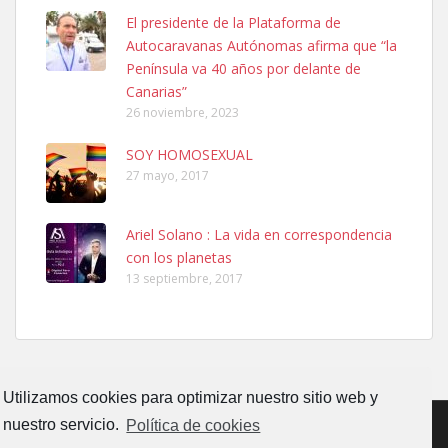
SHIBA PERDIDO AVDA JOSE MESA Y LOPEZ
El presidente de la Plataforma de
PERRO MACHO RAZA SHIBA CON MICROCHIP PERDIDO HOY
Autocaravanas Autónomas afirma que “la
06/07/2025 ZONA MESA Y LOPEZ. ES MUY ASUSTADIZO
Península va 40 años por delante de
Leales.org » Gran Canaria
|
6.7.2025
Canarias”
26 noviembre, 2023
SOY HOMOSEXUAL
27 mayo, 2017
Ariel Solano : La vida en correspondencia
Ninfa perdida
con los planetas
El día 5 se los perdió una ninfa papillera, asustada tiene miedo a la
13 septiembre, 2017
calle, se perdió por la zon...
Leales.org » Gran Canaria
|
6.7.2025
Utilizamos cookies para optimizar nuestro sitio web y
nuestro servicio.
Política de cookies