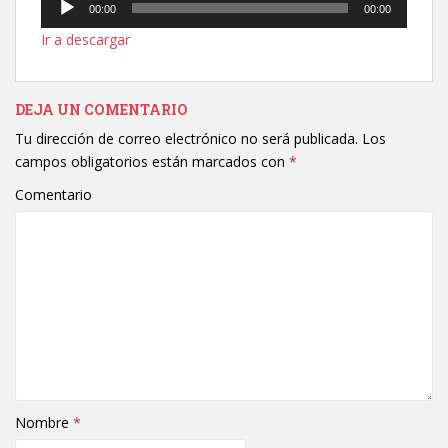
00:00
00:00
de
Ir a descargar
audio
DEJA UN COMENTARIO
Tu dirección de correo electrónico no será publicada.
Los
campos obligatorios están marcados con
*
Comentario
Nombre
*