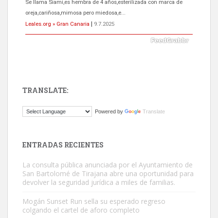
Se llama Siami,es hembra de 4 años,esterilizada con marca de
oreja,cariñosa,mimosa pero miedosa,e...
Leales.org » Gran Canaria
|
9.7.2025
TRANSLATE:
ADOPCIÓN URGENTE GATA TEROR GRAN CANARIA
Powered by
Translate
El ayuntamiento se va a llevar a Los Gatos callejeros de la zona los
próximos días, ella incluida...
Leales.org » Gran Canaria
|
9.7.2025
ENTRADAS RECIENTES
La consulta pública anunciada por el Ayuntamiento de
San Bartolomé de Tirajana abre una oportunidad para
devolver la seguridad jurídica a miles de familias.
Mogán Sunset Run sella su esperado regreso
colgando el cartel de aforo completo
Gato manso encontrado