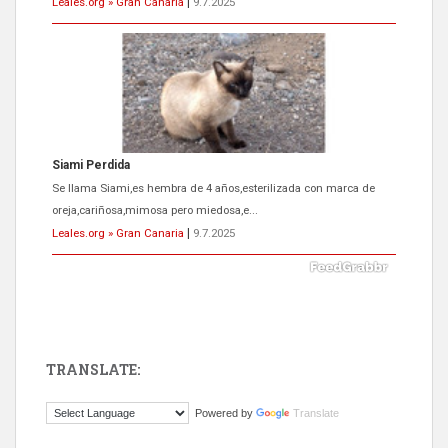
Leales.org » Gran Canaria
|
9.7.2025
Siami Perdida
Se llama Siami,es hembra de 4 años,esterilizada con marca de
oreja,cariñosa,mimosa pero miedosa,e...
Leales.org » Gran Canaria
|
9.7.2025
TRANSLATE:
ADOPCIÓN URGENTE GATA TEROR GRAN CANARIA
Powered by
Translate
El ayuntamiento se va a llevar a Los Gatos callejeros de la zona los
próximos días, ella incluida...