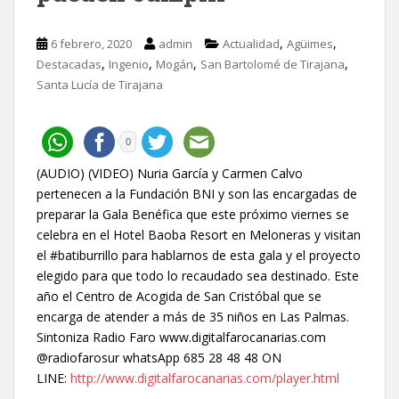
,
,
6 febrero, 2020
admin
Actualidad
Agüimes
,
,
,
,
Destacadas
Ingenio
Mogán
San Bartolomé de Tirajana
Santa Lucía de Tirajana
0
(AUDIO) (VIDEO) Nuria García y Carmen Calvo
pertenecen a la Fundación BNI y son las encargadas de
preparar la Gala Benéfica que este próximo viernes se
celebra en el Hotel Baoba Resort en Meloneras y visitan
el #batiburrillo para hablarnos de esta gala y el proyecto
elegido para que todo lo recaudado sea destinado. Este
año el Centro de Acogida de San Cristóbal que se
encarga de atender a más de 35 niños en Las Palmas.
Sintoniza Radio Faro www.digitalfarocanarias.com
@radiofarosur whatsApp 685 28 48 48 ON
LINE:
http://www.digitalfarocanarias.com/player.html