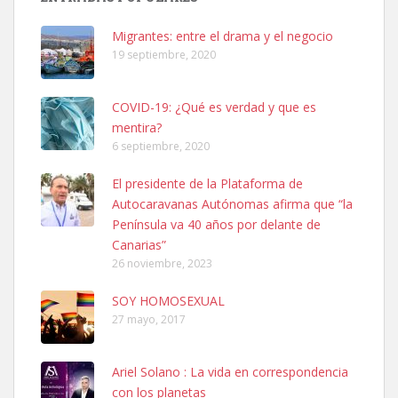
hembra, 4 años. Por motivos personales ...
Leales.org » Gran Canaria
|
6.7.2025
Migrantes: entre el drama y el negocio
19 septiembre, 2020
COVID-19: ¿Qué es verdad y que es
mentira?
6 septiembre, 2020
SHIBA PERDIDO AVDA JOSE MESA Y LOPEZ
El presidente de la Plataforma de
PERRO MACHO RAZA SHIBA CON MICROCHIP PERDIDO HOY
Autocaravanas Autónomas afirma que “la
06/07/2025 ZONA MESA Y LOPEZ. ES MUY ASUSTADIZO
Península va 40 años por delante de
Leales.org » Gran Canaria
|
6.7.2025
Canarias”
26 noviembre, 2023
SOY HOMOSEXUAL
27 mayo, 2017
Ariel Solano : La vida en correspondencia
Ninfa perdida
con los planetas
El día 5 se los perdió una ninfa papillera, asustada tiene miedo a la