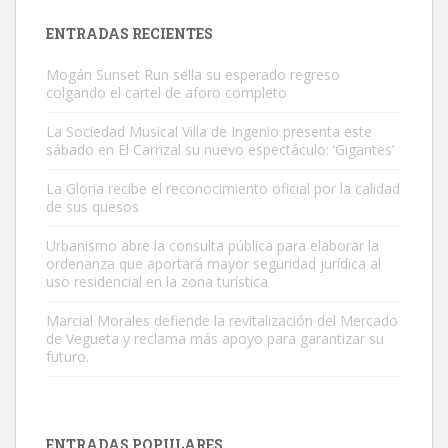
Leales.org » Gran Canaria
|
9.7.2025
ENTRADAS RECIENTES
Mogán Sunset Run sella su esperado regreso
colgando el cartel de aforo completo
La Sociedad Musical Villa de Ingenio presenta este
sábado en El Carrizal su nuevo espectáculo: ‘Gigantes’
Gato manso encontrado
La Gloria recibe el reconocimiento oficial por la calidad
Este gato macho ha aparecido en la calle hace menos de un mes,
de sus quesos
es muy manso y extremadamente cari...
Urbanismo abre la consulta pública para elaborar la
Leales.org » Gran Canaria
|
9.7.2025
ordenanza que aportará mayor seguridad jurídica al
uso residencial en la zona turística
Marcial Morales defiende la revitalización del Mercado
de Vegueta y reclama más apoyo para garantizar su
futuro.
Adopción urgente
Busco adopción responsable para mi perra. Pastor alemán,
ENTRADAS POPULARES