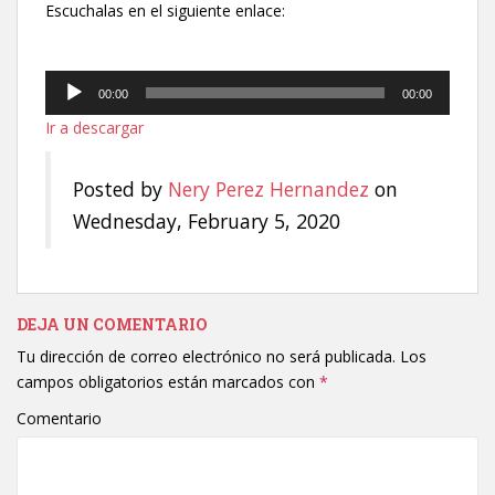
Escuchalas en el siguiente enlace:
Reproductor
00:00
00:00
de
Ir a descargar
audio
Posted by
Nery Perez Hernandez
on
Wednesday, February 5, 2020
DEJA UN COMENTARIO
Tu dirección de correo electrónico no será publicada.
Los
campos obligatorios están marcados con
*
Comentario