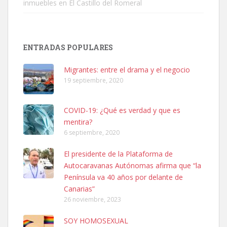
inmuebles en El Castillo del Romeral
SHIBA PERDIDO AVDA JOSE MESA Y LOPEZ
PERRO MACHO RAZA SHIBA CON MICROCHIP PERDIDO HOY
ENTRADAS POPULARES
06/07/2025 ZONA MESA Y LOPEZ. ES MUY ASUSTADIZO
Leales.org » Gran Canaria
|
6.7.2025
Migrantes: entre el drama y el negocio
19 septiembre, 2020
COVID-19: ¿Qué es verdad y que es
mentira?
6 septiembre, 2020
Ninfa perdida
El presidente de la Plataforma de
El día 5 se los perdió una ninfa papillera, asustada tiene miedo a la
Autocaravanas Autónomas afirma que “la
calle, se perdió por la zon...
Península va 40 años por delante de
Leales.org » Gran Canaria
|
6.7.2025
Canarias”
26 noviembre, 2023
SOY HOMOSEXUAL