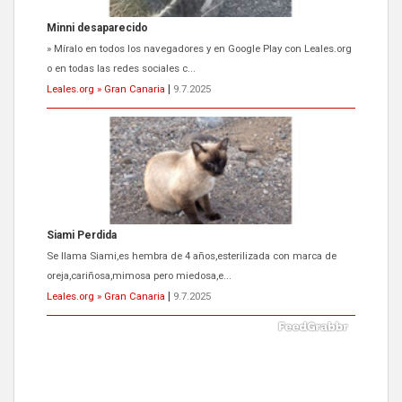
Siami Perdida
Se llama Siami,es hembra de 4 años,esterilizada con marca de
oreja,cariñosa,mimosa pero miedosa,e...
Leales.org » Gran Canaria
|
9.7.2025
ADOPCIÓN URGENTE GATA TEROR GRAN CANARIA
El ayuntamiento se va a llevar a Los Gatos callejeros de la zona los
próximos días, ella incluida...
Leales.org » Gran Canaria
|
9.7.2025