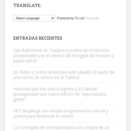
TRANSLATE:
Gato manso encontrado
Powered by
Translate
Este gato macho ha aparecido en la calle hace menos de un mes,
es muy manso y extremadamente cari...
Leales.org » Gran Canaria
|
9.7.2025
ENTRADAS RECIENTES
San Bartolomé de Tirajana resuelve las incidencias
ocasionadas por el servicio de recogida de envases y
papel-cartón
St. Pedro y Siroko amenizan este sábado El sueño de
una noche de verano en El Tablero
Adopción urgente
Busco adopción responsable para mi perra. Pastor alemán,
Historias que dan vida a Ingenio y El Carrizal
protagonizan una nueva edición de “Aquí nuestra
hembra, 4 años. Por motivos personales ...
gente”
Leales.org » Gran Canaria
|
6.7.2025
SBT despliega una amplia programación cultural y
juvenil para dinamizar el verano
La Concejalía de Vivienda impulsa la compra de 26