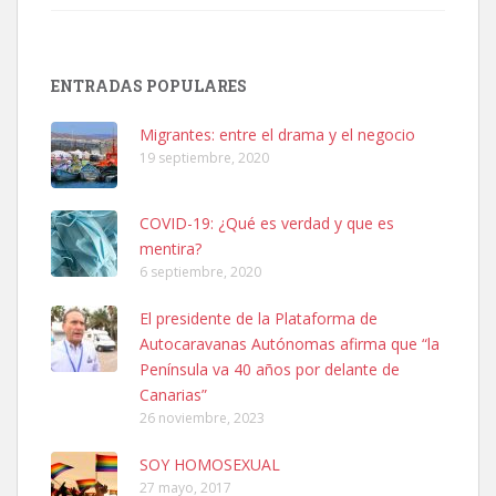
SHIBA PERDIDO AVDA JOSE MESA Y LOPEZ
PERRO MACHO RAZA SHIBA CON MICROCHIP PERDIDO HOY
ENTRADAS POPULARES
06/07/2025 ZONA MESA Y LOPEZ. ES MUY ASUSTADIZO
Leales.org » Gran Canaria
|
6.7.2025
Migrantes: entre el drama y el negocio
19 septiembre, 2020
COVID-19: ¿Qué es verdad y que es
mentira?
6 septiembre, 2020
Ninfa perdida
El presidente de la Plataforma de
El día 5 se los perdió una ninfa papillera, asustada tiene miedo a la
Autocaravanas Autónomas afirma que “la
calle, se perdió por la zon...
Península va 40 años por delante de
Leales.org » Gran Canaria
|
6.7.2025
Canarias”
26 noviembre, 2023
SOY HOMOSEXUAL
27 mayo, 2017