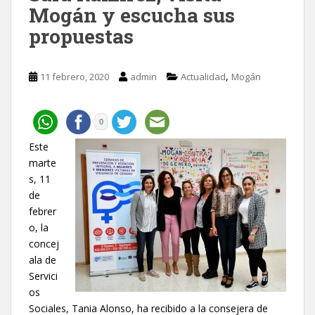
Mogán y escucha sus
propuestas
,
11 febrero, 2020
admin
Actualidad
Mogán
0
Este
marte
s, 11
de
febrer
o, la
concej
ala de
Servici
os
Sociales, Tania Alonso, ha recibido a la consejera de