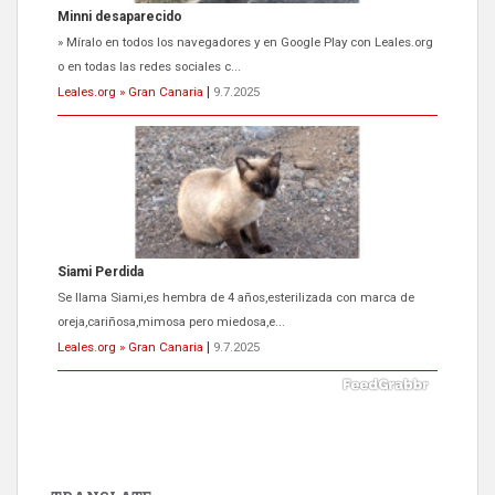
Siami Perdida
Se llama Siami,es hembra de 4 años,esterilizada con marca de
oreja,cariñosa,mimosa pero miedosa,e...
Leales.org » Gran Canaria
|
9.7.2025
ADOPCIÓN URGENTE GATA TEROR GRAN CANARIA
El ayuntamiento se va a llevar a Los Gatos callejeros de la zona los
próximos días, ella incluida...
Leales.org » Gran Canaria
|
9.7.2025