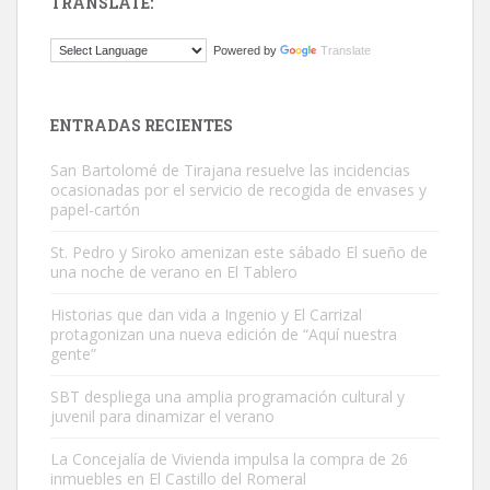
TRANSLATE:
Gato manso encontrado
Powered by
Translate
Este gato macho ha aparecido en la calle hace menos de un mes,
es muy manso y extremadamente cari...
Leales.org » Gran Canaria
|
9.7.2025
ENTRADAS RECIENTES
San Bartolomé de Tirajana resuelve las incidencias
ocasionadas por el servicio de recogida de envases y
papel-cartón
St. Pedro y Siroko amenizan este sábado El sueño de
una noche de verano en El Tablero
Adopción urgente
Busco adopción responsable para mi perra. Pastor alemán,
Historias que dan vida a Ingenio y El Carrizal
protagonizan una nueva edición de “Aquí nuestra
hembra, 4 años. Por motivos personales ...
gente”
Leales.org » Gran Canaria
|
6.7.2025
SBT despliega una amplia programación cultural y
juvenil para dinamizar el verano
La Concejalía de Vivienda impulsa la compra de 26
inmuebles en El Castillo del Romeral