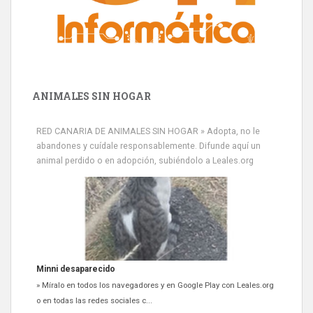
ANIMALES SIN HOGAR
RED CANARIA DE ANIMALES SIN HOGAR » Adopta, no le
abandones y cuídale responsablemente. Difunde aquí un
animal perdido o en adopción, subiéndolo a Leales.org
Siami Perdida
Se llama Siami,es hembra de 4 años,esterilizada con marca de
oreja,cariñosa,mimosa pero miedosa,e...