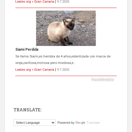
Leales.org » Gran Canaria
|
9.7.2025
ADOPCIÓN URGENTE GATA TEROR GRAN CANARIA
El ayuntamiento se va a llevar a Los Gatos callejeros de la zona los
próximos días, ella incluida...
Leales.org » Gran Canaria
|
9.7.2025
TRANSLATE:
Gato manso encontrado
Powered by
Translate
Este gato macho ha aparecido en la calle hace menos de un mes,
es muy manso y extremadamente cari...