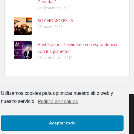
Canarias”
26 noviembre, 2023
SOY HOMOSEXUAL
27 mayo, 2017
Ariel Solano : La vida en correspondencia
Ninfa perdida
con los planetas
El día 5 se los perdió una ninfa papillera, asustada tiene miedo a la
13 septiembre, 2017
calle, se perdió por la zon...
Leales.org » Gran Canaria
|
6.7.2025
Utilizamos cookies para optimizar nuestro sitio web y
nuestro servicio.
Política de cookies
Adopcion
CONTACTO
AVISO LEGAL
POLÍTICA DE PRIVACIDAD
Busco casa de acogida para mi perrita ya que por temas de trabajo
Aceptar todo
no la puedo tener. Solo gente r...
POLÍTICA DE COOKIES (UE)