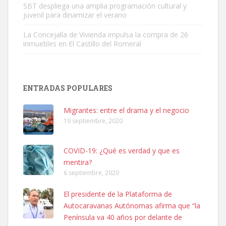
SBT despliega una amplia programación cultural y
juvenil para dinamizar el verano
La Concejalía de Vivienda impulsa la compra de 26
inmuebles en El Castillo del Romeral
Adopción urgente
Busco adopción responsable para mi perra. Pastor alemán,
ENTRADAS POPULARES
hembra, 4 años. Por motivos personales ...
Leales.org » Gran Canaria
|
6.7.2025
Migrantes: entre el drama y el negocio
19 septiembre, 2020
COVID-19: ¿Qué es verdad y que es
mentira?
6 septiembre, 2020
SHIBA PERDIDO AVDA JOSE MESA Y LOPEZ
El presidente de la Plataforma de
PERRO MACHO RAZA SHIBA CON MICROCHIP PERDIDO HOY
Autocaravanas Autónomas afirma que “la
06/07/2025 ZONA MESA Y LOPEZ. ES MUY ASUSTADIZO
Península va 40 años por delante de
Leales.org » Gran Canaria
|
6.7.2025