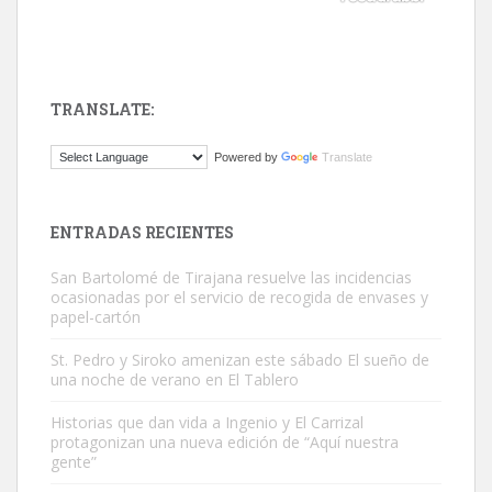
TRANSLATE:
ADOPCIÓN URGENTE GATA TEROR GRAN CANARIA
Powered by
Translate
El ayuntamiento se va a llevar a Los Gatos callejeros de la zona los
próximos días, ella incluida...
Leales.org » Gran Canaria
|
9.7.2025
ENTRADAS RECIENTES
San Bartolomé de Tirajana resuelve las incidencias
ocasionadas por el servicio de recogida de envases y
papel-cartón
St. Pedro y Siroko amenizan este sábado El sueño de
una noche de verano en El Tablero
Gato manso encontrado
Este gato macho ha aparecido en la calle hace menos de un mes,
Historias que dan vida a Ingenio y El Carrizal
protagonizan una nueva edición de “Aquí nuestra
es muy manso y extremadamente cari...
gente”
Leales.org » Gran Canaria
|
9.7.2025