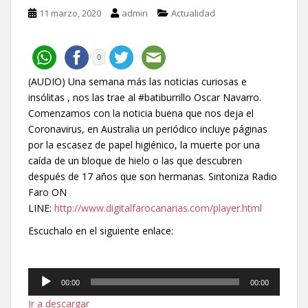
11 marzo, 2020
admin
Actualidad
0
(AUDIO) Una semana más las noticias curiosas e
insólitas , nos las trae al #batiburrillo Oscar Navarro.
Comenzamos con la noticia buena que nos deja el
Coronavirus, en Australia un periódico incluye páginas
por la escasez de papel higiénico, la muerte por una
caída de un bloque de hielo o las que descubren
después de 17 años que son hermanas. Sintoniza Radio
Faro ON
LINE:
http://www.digitalfarocanarias.com/player.html
Escuchalo en el siguiente enlace:
Reproductor
00:00
00:00
de
Ir a descargar
audio