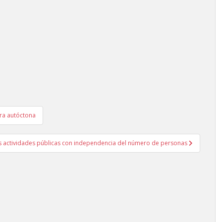
ora autóctona
as actividades públicas con independencia del número de personas