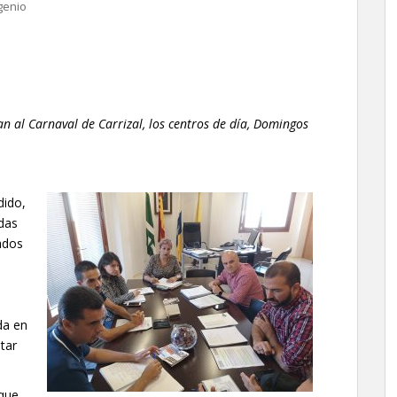
genio
n al Carnaval de Carrizal, los centros de día, Domingos
dido,
das
ados
da en
tar
 que