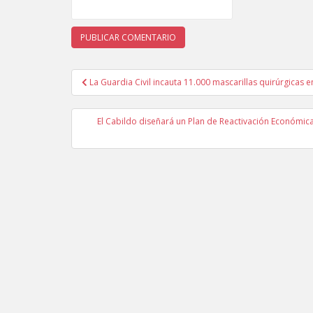
La Guardia Civil incauta 11.000 mascarillas quirúrgicas 
Navegación de entradas
El Cabildo diseñará un Plan de Reactivación Económica