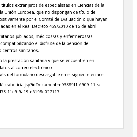
títulos extranjeros de especialistas en Ciencias de la
a Unión Europea, que no dispongan de título de
positivamente por el Comité de Evaluación o que hayan
ladas en el Real Decreto 459/2010 de 16 de abril.
anitarios jubilados, médicos/as y enfermeros/as
mpatibilizando el disfrute de la pensión de
s centros sanitarios.
o la prestación sanitaria y que se encuentren en
atos al correo electrónico
és del formulario descargable en el siguiente enlace:
d/scs/noticia.jsp?idDocument=e93889f1-6909-11ea-
473-11e9-9a19-e5198e027117