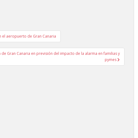
en el aeropuerto de Gran Canaria
 de Gran Canaria en previsión del impacto de la alarma en familias y
pymes