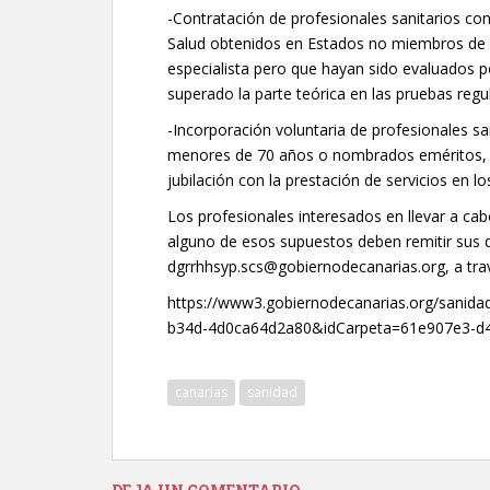
-Contratación de profesionales sanitarios con 
Salud obtenidos en Estados no miembros de l
especialista pero que hayan sido evaluados 
superado la parte teórica en las pruebas regu
-Incorporación voluntaria de profesionales s
menores de 70 años o nombrados eméritos, co
jubilación con la prestación de servicios en lo
Los profesionales interesados en llevar a cab
alguno de esos supuestos deben remitir sus d
dgrrhhsyp.scs@gobiernodecanarias.org, a trav
https://www3.gobiernodecanarias.org/sanida
b34d-4d0ca64d2a80&idCarpeta=61e907e3-d
canarias
sanidad