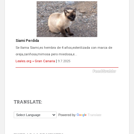
ADOPCIÓN URGENTE GATA TEROR GRAN CANARIA
El ayuntamiento se va a llevar a Los Gatos callejeros de la zona los
próximos días, ella incluida...
Leales.org » Gran Canaria
|
9.7.2025
TRANSLATE:
Gato manso encontrado
Powered by
Translate
Este gato macho ha aparecido en la calle hace menos de un mes,
es muy manso y extremadamente cari...
Leales.org » Gran Canaria
|
9.7.2025