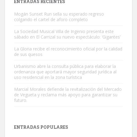
ENTRADAS RECIENTES
Mogán Sunset Run sella su esperado regreso
colgando el cartel de aforo completo
La Sociedad Musical Villa de Ingenio presenta este
sábado en El Carrizal su nuevo espectáculo: ‘Gigantes’
Adopción urgente
La Gloria recibe el reconocimiento oficial por la calidad
Busco adopción responsable para mi perra. Pastor alemán,
de sus quesos
hembra, 4 años. Por motivos personales ...
Urbanismo abre la consulta pública para elaborar la
Leales.org » Gran Canaria
|
6.7.2025
ordenanza que aportará mayor seguridad jurídica al
uso residencial en la zona turística
Marcial Morales defiende la revitalización del Mercado
de Vegueta y reclama más apoyo para garantizar su
futuro.
SHIBA PERDIDO AVDA JOSE MESA Y LOPEZ
PERRO MACHO RAZA SHIBA CON MICROCHIP PERDIDO HOY
ENTRADAS POPULARES
06/07/2025 ZONA MESA Y LOPEZ. ES MUY ASUSTADIZO