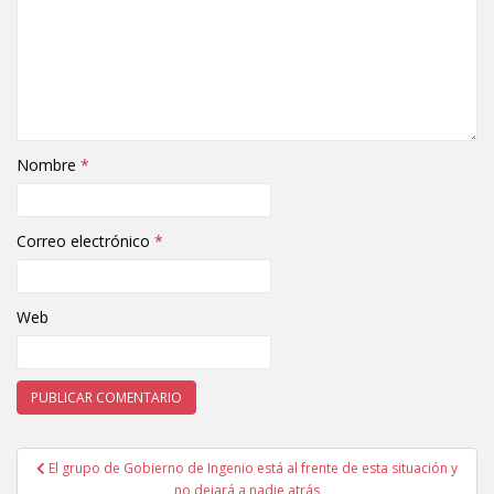
Nombre
*
Correo electrónico
*
Web
El grupo de Gobierno de Ingenio está al frente de esta situación y
Navegación de entradas
no dejará a nadie atrás