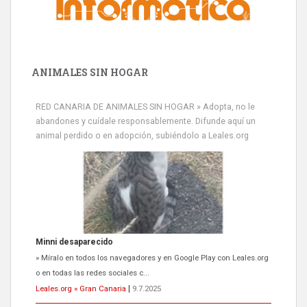
ANIMALES SIN HOGAR
RED CANARIA DE ANIMALES SIN HOGAR » Adopta, no le
abandones y cuídale responsablemente. Difunde aquí un
animal perdido o en adopción, subiéndolo a Leales.org
Siami Perdida
Se llama Siami,es hembra de 4 años,esterilizada con marca de
oreja,cariñosa,mimosa pero miedosa,e...
Leales.org » Gran Canaria
|
9.7.2025