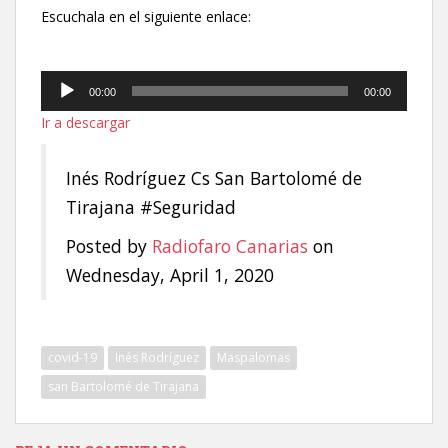
Escuchala en el siguiente enlace:
Reproductor
00:00
00:00
de
Ir a descargar
audio
Inés Rodríguez Cs San Bartolomé de
Tirajana #Seguridad
Posted by
Radiofaro Canarias
on
Wednesday, April 1, 2020
covid-19
Inés Rodríguez
Maspalomas
san Bartolomé de Tirajana