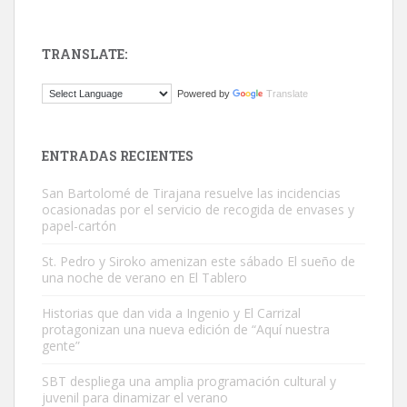
TRANSLATE:
ADOPCIÓN URGENTE GATA TEROR GRAN CANARIA
Powered by
Translate
El ayuntamiento se va a llevar a Los Gatos callejeros de la zona los
próximos días, ella incluida...
Leales.org » Gran Canaria
|
9.7.2025
ENTRADAS RECIENTES
San Bartolomé de Tirajana resuelve las incidencias
ocasionadas por el servicio de recogida de envases y
papel-cartón
St. Pedro y Siroko amenizan este sábado El sueño de
una noche de verano en El Tablero
Gato manso encontrado
Este gato macho ha aparecido en la calle hace menos de un mes,
Historias que dan vida a Ingenio y El Carrizal
protagonizan una nueva edición de “Aquí nuestra
es muy manso y extremadamente cari...
gente”
Leales.org » Gran Canaria
|
9.7.2025
SBT despliega una amplia programación cultural y
juvenil para dinamizar el verano