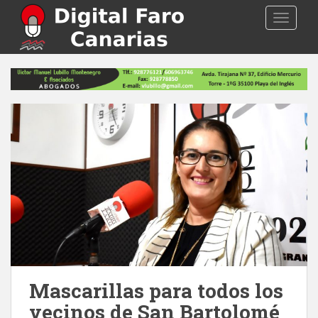
S
TOGGLE
k
i
p
t
o
m
a
i
n
c
o
n
t
e
n
t
Mascarillas para todos los
vecinos de San Bartolomé