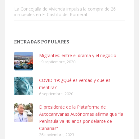
La Concejalía de Vivienda impulsa la compra de 26
inmuebles en El Castillo del Romeral
Adopción urgente
Busco adopción responsable para mi perra. Pastor alemán,
ENTRADAS POPULARES
hembra, 4 años. Por motivos personales ...
Leales.org » Gran Canaria
|
6.7.2025
Migrantes: entre el drama y el negocio
19 septiembre, 2020
COVID-19: ¿Qué es verdad y que es
mentira?
6 septiembre, 2020
SHIBA PERDIDO AVDA JOSE MESA Y LOPEZ
El presidente de la Plataforma de
PERRO MACHO RAZA SHIBA CON MICROCHIP PERDIDO HOY
Autocaravanas Autónomas afirma que “la
06/07/2025 ZONA MESA Y LOPEZ. ES MUY ASUSTADIZO
Península va 40 años por delante de
Leales.org » Gran Canaria
|
6.7.2025
Canarias”
26 noviembre, 2023