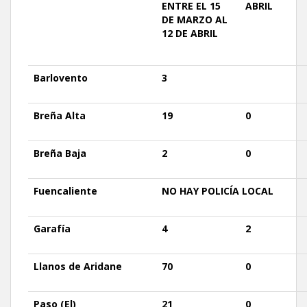
ENTRE EL 15
ABRIL
DE MARZO AL
12 DE ABRIL
Barlovento
3
Breña
Alta
19
0
Breña
Baja
2
0
Fuencaliente
NO
HAY
POLICÍA LOCAL
Garafía
4
2
Llanos
de Aridane
70
0
Paso
(El)
21
0