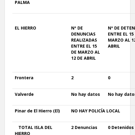
PALMA
EL
HIERRO
Nº DE
Nº DE
DETEN
DENUNCIAS
ENTRE EL 15
REALIZADAS
MARZO AL 1
ENTRE EL 15
ABRIL
DE MARZO AL
12 DE ABRIL
Frontera
2
0
Valverde
No hay datos
No hay dato
Pinar
de El Hierro (El)
NO
HAY
POLICÍA LOCAL
TOTAL
ISLA DEL
2 Denuncias
0
Detenidos
HIERRO