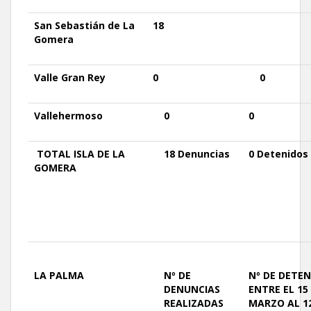
San
Sebastián de La
18
Gomera
Valle
Gran
Rey
0
0
Vallehermoso
0
0
TOTAL
ISLA DE LA
18 Denuncias
0
Detenidos
GOMERA
LA PALMA
Nº DE
Nº DE
DETEN
DENUNCIAS
ENTRE EL 15
REALIZADAS
MARZO AL 1