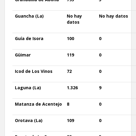
Guancha
(La)
No hay
No hay datos
datos
Guía de Isora
100
0
Güimar
119
0
Icod
de Los Vinos
72
0
Laguna
(La
)
1.326
9
Matanza de Acentejo
8
0
Orotava
(La)
109
0