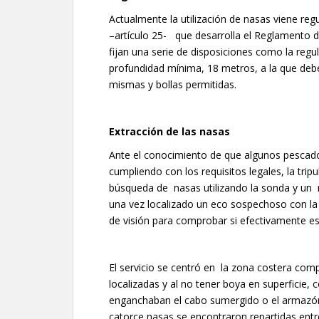
Actualmente la utilización de nasas viene re
–artículo 25- que desarrolla el Reglamento d
fijan una serie de disposiciones como la regula
profundidad mínima, 18 metros, a la que debe
mismas y bollas permitidas.
Extracción de las nasas
Ante el conocimiento de que algunos pescador
cumpliendo con los requisitos legales, la trip
búsqueda de nasas utilizando la sonda y un 
una vez localizado un eco sospechoso con la s
de visión para comprobar si efectivamente e
El servicio se centró en la zona costera com
localizadas y al no tener boya en superficie,
enganchaban el cabo sumergido o el armazón d
catorce nasas se encontraron repartidas entr