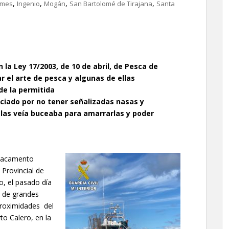
,
,
,
,
imes
Ingenio
Mogán
San Bartolomé de Tirajana
Santa
n la
Ley 17/2003, de 10 de abril, de Pesca de
ar el arte de pesca y algunas de ellas
e la permitida
ciado por no tener señalizadas nasas y
 las veía buceaba para amarrarlas y poder
tacamento
 Provincial de
o, el pasado día
, de grandes
 proximidades del
to Calero, en la