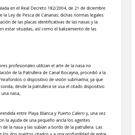
gulada en el Real Decreto 182/2004, de 21 de diciembre
e la Ley de Pesca de Canarias; dichas normas legales
ción de las placas identificativas de las nasas y la
n estar situadas, así como el balizamiento de las
es profesionales utilizan el arte de la nasa no
ulación de la Patrullera de Canal Bocayna, procedió a la
mirafondos o dispositivo de visión submarina; ya que
onda, desde la patrullera se usa el citado dispositivo
s una nasa,
prendida entre Playa Blanca y Puerto Calero y, una vez
 con la ayuda de una pequeño ancla los agentes
e la nasa y las subían a bordo de la patrullera. Las
e los dos puertos citados y a una profundidad de entre