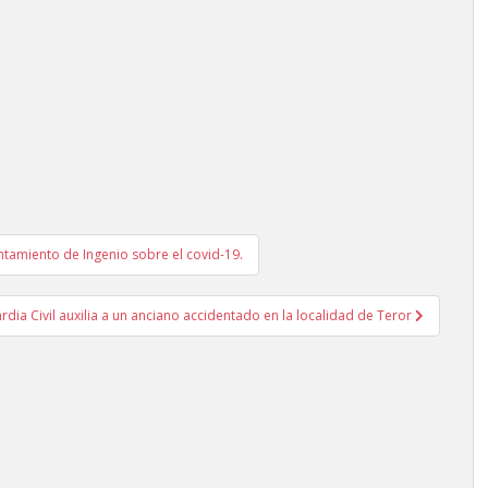
ntamiento de Ingenio sobre el covid-19.
rdia Civil auxilia a un anciano accidentado en la localidad de Teror