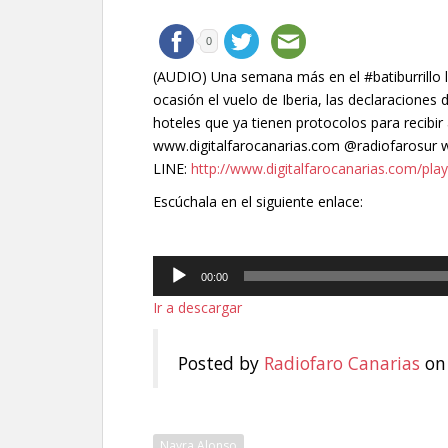
0
(AUDIO) Una semana más en el #batiburrillo 
ocasión el vuelo de Iberia, las declaraciones
hoteles que ya tienen protocolos para recibir a
www.digitalfarocanarias.com @radiofarosur
LINE:
http://www.digitalfarocanarias.com/play
Escúchala en el siguiente enlace:
Reproductor
00:00
de
Ir a descargar
audio
Posted by
Radiofaro Canarias
on
Nayra Alonso