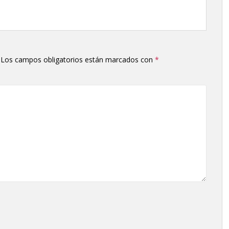
o
disminuir
el
volumen.
Los campos obligatorios están marcados con
*