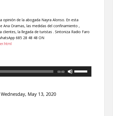
la opinión de la abogada Nayra Alonso. En esta
 de Ana Oramas, las medidas del confinamiento ,
 clientes, la llegada de turistas . Sintoniza Radio Faro
 whatsApp 685 28 48 48 ON
er.html
Utiliza
00:00
las
teclas
de
flecha
 Wednesday, May 13, 2020
arriba/abajo
para
aumentar