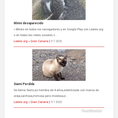
Siami Perdida
Se llama Siami,es hembra de 4 años,esterilizada con marca de
oreja,cariñosa,mimosa pero miedosa,e...
Leales.org » Gran Canaria
|
9.7.2025
ADOPCIÓN URGENTE GATA TEROR GRAN CANARIA
El ayuntamiento se va a llevar a Los Gatos callejeros de la zona los
próximos días, ella incluida...
Leales.org » Gran Canaria
|
9.7.2025