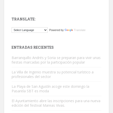
TRANSLATE:
Gato manso encontrado
Powered by
Translate
Este gato macho ha aparecido en la calle hace menos de un mes,
es muy manso y extremadamente cari...
Leales.org » Gran Canaria
|
9.7.2025
ENTRADAS RECIENTES
Barranquillo Andrés y Soria se preparan para vivir unas
fiestas marcadas por la participación popular
La Villa de Ingenio muestra su potencial turístico a
profesionales del sector
Adopción urgente
La Playa de San Agustín acoge este domingo la
Busco adopción responsable para mi perra. Pastor alemán,
Pasarela SBT es moda
hembra, 4 años. Por motivos personales ...
El Ayuntamiento abre las inscripciones para una nueva
Leales.org » Gran Canaria
|
6.7.2025
edición del festival Mareas Vivas.