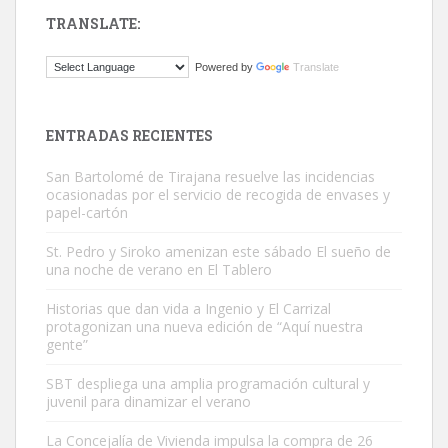
TRANSLATE:
ADOPCIÓN URGENTE GATA TEROR GRAN CANARIA
Powered by
Translate
El ayuntamiento se va a llevar a Los Gatos callejeros de la zona los
próximos días, ella incluida...
Leales.org » Gran Canaria
|
9.7.2025
ENTRADAS RECIENTES
San Bartolomé de Tirajana resuelve las incidencias
ocasionadas por el servicio de recogida de envases y
papel-cartón
St. Pedro y Siroko amenizan este sábado El sueño de
una noche de verano en El Tablero
Gato manso encontrado
Este gato macho ha aparecido en la calle hace menos de un mes,
Historias que dan vida a Ingenio y El Carrizal
protagonizan una nueva edición de “Aquí nuestra
es muy manso y extremadamente cari...
gente”
Leales.org » Gran Canaria
|
9.7.2025
SBT despliega una amplia programación cultural y
juvenil para dinamizar el verano
La Concejalía de Vivienda impulsa la compra de 26