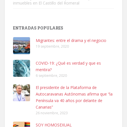
inmuebles en El Castillo del Romeral
Adopción urgente
Busco adopción responsable para mi perra. Pastor alemán,
ENTRADAS POPULARES
hembra, 4 años. Por motivos personales ...
Leales.org » Gran Canaria
|
6.7.2025
Migrantes: entre el drama y el negocio
19 septiembre, 2020
COVID-19: ¿Qué es verdad y que es
mentira?
6 septiembre, 2020
SHIBA PERDIDO AVDA JOSE MESA Y LOPEZ
El presidente de la Plataforma de
PERRO MACHO RAZA SHIBA CON MICROCHIP PERDIDO HOY
Autocaravanas Autónomas afirma que “la
06/07/2025 ZONA MESA Y LOPEZ. ES MUY ASUSTADIZO
Península va 40 años por delante de
Leales.org » Gran Canaria
|
6.7.2025
Canarias”
26 noviembre, 2023
SOY HOMOSEXUAL