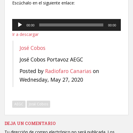
Escúchalo en el siguiente enlace:
Reproductor
00:00
00:00
de
Ir a descargar
audio
José Cobos
José Cobos Portavoz AEGC
Posted by
Radiofaro Canarias
on
Wednesday, May 27, 2020
AEGC
José Cobos
DEJA UN COMENTARIO
Tu dirección de correo electrónico no será publicada.
Los