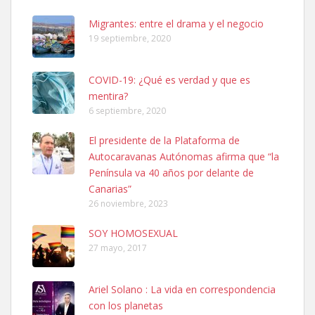
Leales.org » Gran Canaria
|
6.7.2025
Migrantes: entre el drama y el negocio
19 septiembre, 2020
COVID-19: ¿Qué es verdad y que es
mentira?
6 septiembre, 2020
Ninfa perdida
El presidente de la Plataforma de
El día 5 se los perdió una ninfa papillera, asustada tiene miedo a la
Autocaravanas Autónomas afirma que “la
calle, se perdió por la zon...
Península va 40 años por delante de
Leales.org » Gran Canaria
|
6.7.2025
Canarias”
26 noviembre, 2023
SOY HOMOSEXUAL
27 mayo, 2017
Ariel Solano : La vida en correspondencia
Adopcion
con los planetas
Busco casa de acogida para mi perrita ya que por temas de trabajo