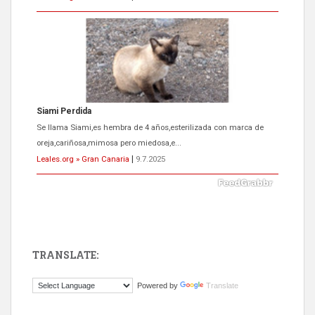
ADOPCIÓN URGENTE GATA TEROR GRAN CANARIA
El ayuntamiento se va a llevar a Los Gatos callejeros de la zona los
próximos días, ella incluida...
Leales.org » Gran Canaria
|
9.7.2025
TRANSLATE:
Gato manso encontrado
Powered by
Translate
Este gato macho ha aparecido en la calle hace menos de un mes,
es muy manso y extremadamente cari...