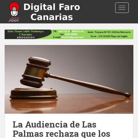
S
TOGGLE
k
i
p
t
o
m
a
i
n
c
o
n
t
e
n
t
La Audiencia de Las
Palmas rechaza que los