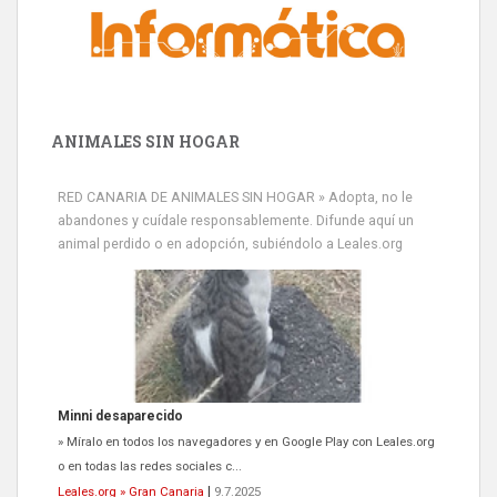
ANIMALES SIN HOGAR
RED CANARIA DE ANIMALES SIN HOGAR » Adopta, no le
abandones y cuídale responsablemente. Difunde aquí un
animal perdido o en adopción, subiéndolo a Leales.org
Siami Perdida
Se llama Siami,es hembra de 4 años,esterilizada con marca de
oreja,cariñosa,mimosa pero miedosa,e...
Leales.org » Gran Canaria
|
9.7.2025