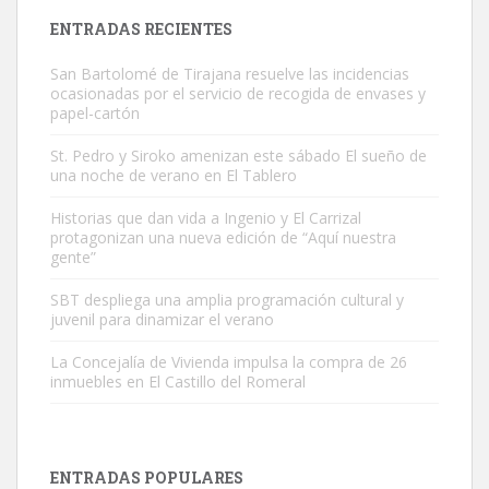
Leales.org » Gran Canaria
|
9.7.2025
ENTRADAS RECIENTES
San Bartolomé de Tirajana resuelve las incidencias
ocasionadas por el servicio de recogida de envases y
papel-cartón
St. Pedro y Siroko amenizan este sábado El sueño de
una noche de verano en El Tablero
Adopción urgente
Busco adopción responsable para mi perra. Pastor alemán,
Historias que dan vida a Ingenio y El Carrizal
protagonizan una nueva edición de “Aquí nuestra
hembra, 4 años. Por motivos personales ...
gente”
Leales.org » Gran Canaria
|
6.7.2025
SBT despliega una amplia programación cultural y
juvenil para dinamizar el verano
La Concejalía de Vivienda impulsa la compra de 26
inmuebles en El Castillo del Romeral
SHIBA PERDIDO AVDA JOSE MESA Y LOPEZ
PERRO MACHO RAZA SHIBA CON MICROCHIP PERDIDO HOY
ENTRADAS POPULARES
06/07/2025 ZONA MESA Y LOPEZ. ES MUY ASUSTADIZO