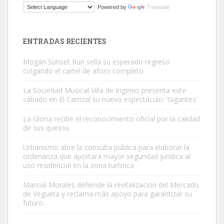
Powered by
Translate
Este gato macho ha aparecido en la calle hace menos de un mes,
es muy manso y extremadamente cari...
Leales.org » Gran Canaria
|
9.7.2025
ENTRADAS RECIENTES
Mogán Sunset Run sella su esperado regreso
colgando el cartel de aforo completo
La Sociedad Musical Villa de Ingenio presenta este
sábado en El Carrizal su nuevo espectáculo: ‘Gigantes’
Adopción urgente
La Gloria recibe el reconocimiento oficial por la calidad
Busco adopción responsable para mi perra. Pastor alemán,
de sus quesos
hembra, 4 años. Por motivos personales ...
Urbanismo abre la consulta pública para elaborar la
Leales.org » Gran Canaria
|
6.7.2025
ordenanza que aportará mayor seguridad jurídica al
uso residencial en la zona turística
Marcial Morales defiende la revitalización del Mercado
de Vegueta y reclama más apoyo para garantizar su
futuro.