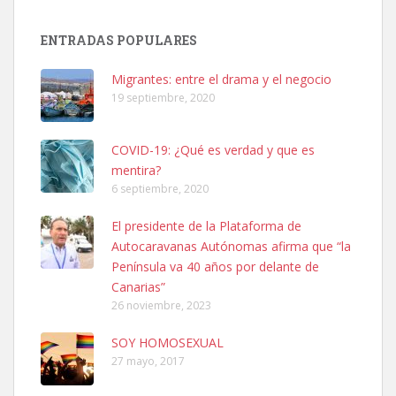
SHIBA PERDIDO AVDA JOSE MESA Y LOPEZ
PERRO MACHO RAZA SHIBA CON MICROCHIP PERDIDO HOY
ENTRADAS POPULARES
06/07/2025 ZONA MESA Y LOPEZ. ES MUY ASUSTADIZO
Leales.org » Gran Canaria
|
6.7.2025
Migrantes: entre el drama y el negocio
19 septiembre, 2020
COVID-19: ¿Qué es verdad y que es
mentira?
6 septiembre, 2020
Ninfa perdida
El presidente de la Plataforma de
El día 5 se los perdió una ninfa papillera, asustada tiene miedo a la
Autocaravanas Autónomas afirma que “la
calle, se perdió por la zon...
Península va 40 años por delante de
Leales.org » Gran Canaria
|
6.7.2025
Canarias”
26 noviembre, 2023
SOY HOMOSEXUAL
27 mayo, 2017