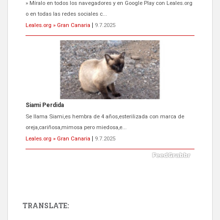
Se llama Siami,es hembra de 4 años,esterilizada con marca de
oreja,cariñosa,mimosa pero miedosa,e...
Leales.org » Gran Canaria
|
9.7.2025
ADOPCIÓN URGENTE GATA TEROR GRAN CANARIA
El ayuntamiento se va a llevar a Los Gatos callejeros de la zona los
próximos días, ella incluida...
Leales.org » Gran Canaria
|
9.7.2025
TRANSLATE:
Gato manso encontrado