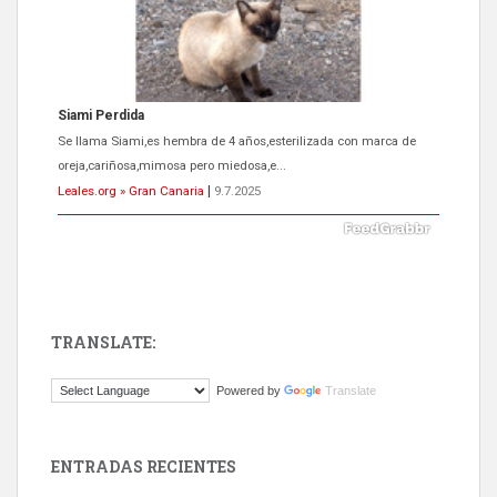
Siami Perdida
Se llama Siami,es hembra de 4 años,esterilizada con marca de
oreja,cariñosa,mimosa pero miedosa,e...
Leales.org » Gran Canaria
|
9.7.2025
TRANSLATE:
ADOPCIÓN URGENTE GATA TEROR GRAN CANARIA
Powered by
Translate
El ayuntamiento se va a llevar a Los Gatos callejeros de la zona los
próximos días, ella incluida...
Leales.org » Gran Canaria
|
9.7.2025
ENTRADAS RECIENTES