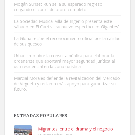
Mogán Sunset Run sella su esperado regreso
colgando el cartel de aforo completo
La Sociedad Musical Villa de Ingenio presenta este
sábado en El Carrizal su nuevo espectáculo: ‘Gigantes’
Gato manso encontrado
La Gloria recibe el reconocimiento oficial por la calidad
Este gato macho ha aparecido en la calle hace menos de un mes,
de sus quesos
es muy manso y extremadamente cari...
Urbanismo abre la consulta pública para elaborar la
Leales.org » Gran Canaria
|
9.7.2025
ordenanza que aportará mayor seguridad jurídica al
uso residencial en la zona turística
Marcial Morales defiende la revitalización del Mercado
de Vegueta y reclama más apoyo para garantizar su
futuro.
Adopción urgente
Busco adopción responsable para mi perra. Pastor alemán,
ENTRADAS POPULARES
hembra, 4 años. Por motivos personales ...
Leales.org » Gran Canaria
|
6.7.2025
Migrantes: entre el drama y el negocio