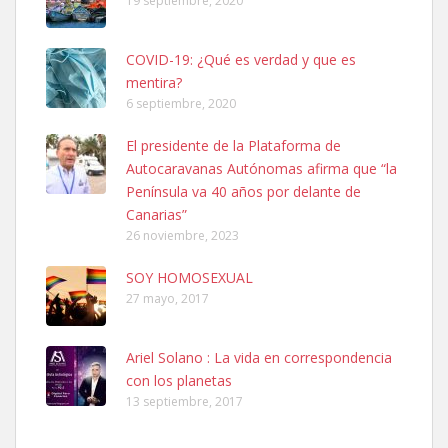
19 septiembre, 2020
COVID-19: ¿Qué es verdad y que es
mentira?
6 septiembre, 2020
SHIBA PERDIDO AVDA JOSE MESA Y LOPEZ
El presidente de la Plataforma de
PERRO MACHO RAZA SHIBA CON MICROCHIP PERDIDO HOY
Autocaravanas Autónomas afirma que “la
06/07/2025 ZONA MESA Y LOPEZ. ES MUY ASUSTADIZO
Península va 40 años por delante de
Leales.org » Gran Canaria
|
6.7.2025
Canarias”
26 noviembre, 2023
SOY HOMOSEXUAL
27 mayo, 2017
Ariel Solano : La vida en correspondencia
Ninfa perdida
con los planetas
El día 5 se los perdió una ninfa papillera, asustada tiene miedo a la
13 septiembre, 2017
calle, se perdió por la zon...
Leales.org » Gran Canaria
|
6.7.2025