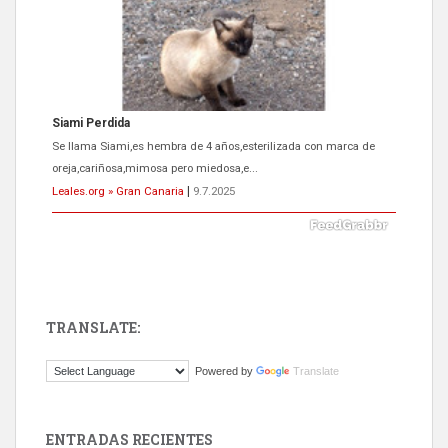
Siami Perdida
Se llama Siami,es hembra de 4 años,esterilizada con marca de
oreja,cariñosa,mimosa pero miedosa,e...
Leales.org » Gran Canaria
|
9.7.2025
TRANSLATE:
ADOPCIÓN URGENTE GATA TEROR GRAN CANARIA
Powered by
Translate
El ayuntamiento se va a llevar a Los Gatos callejeros de la zona los
próximos días, ella incluida...
Leales.org » Gran Canaria
|
9.7.2025
ENTRADAS RECIENTES