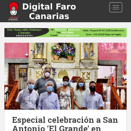
S
TOGGLE
k
i
p
t
o
m
a
i
n
c
o
n
t
e
n
t
Especial celebración a San
Antonio ‘El Grande’ en