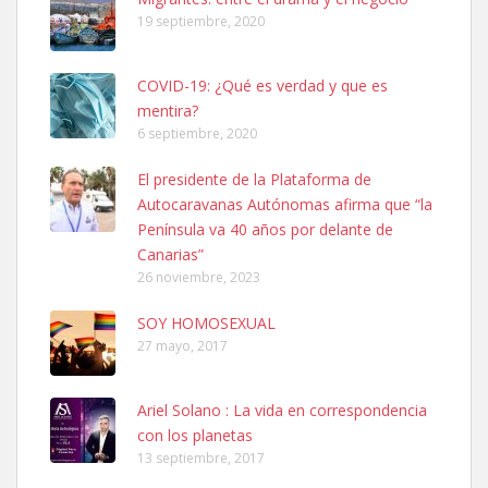
19 septiembre, 2020
COVID-19: ¿Qué es verdad y que es
mentira?
6 septiembre, 2020
SHIBA PERDIDO AVDA JOSE MESA Y LOPEZ
El presidente de la Plataforma de
PERRO MACHO RAZA SHIBA CON MICROCHIP PERDIDO HOY
Autocaravanas Autónomas afirma que “la
06/07/2025 ZONA MESA Y LOPEZ. ES MUY ASUSTADIZO
Península va 40 años por delante de
Leales.org » Gran Canaria
|
6.7.2025
Canarias”
26 noviembre, 2023
SOY HOMOSEXUAL
27 mayo, 2017
Ariel Solano : La vida en correspondencia
Ninfa perdida
con los planetas
El día 5 se los perdió una ninfa papillera, asustada tiene miedo a la
13 septiembre, 2017
calle, se perdió por la zon...