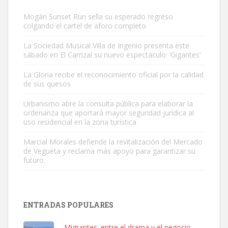
Mogán Sunset Run sella su esperado regreso
colgando el cartel de aforo completo
La Sociedad Musical Villa de Ingenio presenta este
sábado en El Carrizal su nuevo espectáculo: ‘Gigantes’
Gato manso encontrado
La Gloria recibe el reconocimiento oficial por la calidad
Este gato macho ha aparecido en la calle hace menos de un mes,
de sus quesos
es muy manso y extremadamente cari...
Urbanismo abre la consulta pública para elaborar la
Leales.org » Gran Canaria
|
9.7.2025
ordenanza que aportará mayor seguridad jurídica al
uso residencial en la zona turística
Marcial Morales defiende la revitalización del Mercado
de Vegueta y reclama más apoyo para garantizar su
futuro.
Adopción urgente
Busco adopción responsable para mi perra. Pastor alemán,
ENTRADAS POPULARES
hembra, 4 años. Por motivos personales ...
Leales.org » Gran Canaria
|
6.7.2025
Migrantes: entre el drama y el negocio