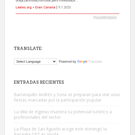
oreja,cariñosa,mimosa pero miedosa,e...
Leales.org » Gran Canaria
|
9.7.2025
TRANSLATE:
ADOPCIÓN URGENTE GATA TEROR GRAN CANARIA
Powered by
Translate
El ayuntamiento se va a llevar a Los Gatos callejeros de la zona los
próximos días, ella incluida...
Leales.org » Gran Canaria
|
9.7.2025
ENTRADAS RECIENTES
Barranquillo Andrés y Soria se preparan para vivir unas
fiestas marcadas por la participación popular
La Villa de Ingenio muestra su potencial turístico a
profesionales del sector
Gato manso encontrado
La Playa de San Agustín acoge este domingo la
Este gato macho ha aparecido en la calle hace menos de un mes,
Pasarela SBT es moda