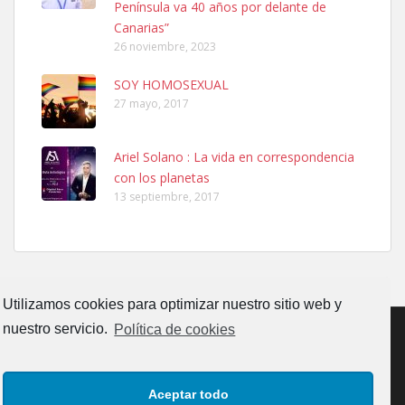
Península va 40 años por delante de
PERRO MACHO RAZA SHIBA CON MICROCHIP PERDIDO HOY
Canarias”
06/07/2025 ZONA MESA Y LOPEZ. ES MUY ASUSTADIZO
26 noviembre, 2023
Leales.org » Gran Canaria
|
6.7.2025
SOY HOMOSEXUAL
27 mayo, 2017
Ariel Solano : La vida en correspondencia
con los planetas
Ninfa perdida
13 septiembre, 2017
El día 5 se los perdió una ninfa papillera, asustada tiene miedo a la
calle, se perdió por la zon...
Leales.org » Gran Canaria
|
6.7.2025
Utilizamos cookies para optimizar nuestro sitio web y
nuestro servicio.
Política de cookies
CONTACTO
AVISO LEGAL
POLÍTICA DE PRIVACIDAD
Aceptar todo
Adopcion