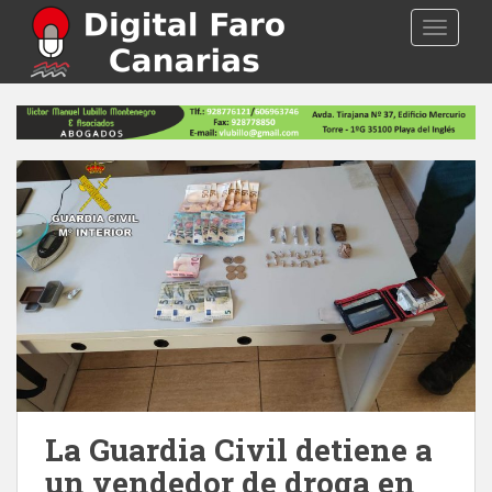
S
TOGGLE
k
i
p
t
o
m
a
i
n
c
o
n
t
e
n
t
La Guardia Civil detiene a
un vendedor de droga en