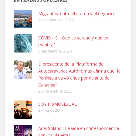
ENTRADAS POPULARES
hembra, 4 años. Por motivos personales ...
Leales.org » Gran Canaria
|
6.7.2025
Migrantes: entre el drama y el negocio
19 septiembre, 2020
COVID-19: ¿Qué es verdad y que es
mentira?
6 septiembre, 2020
SHIBA PERDIDO AVDA JOSE MESA Y LOPEZ
El presidente de la Plataforma de
PERRO MACHO RAZA SHIBA CON MICROCHIP PERDIDO HOY
Autocaravanas Autónomas afirma que “la
06/07/2025 ZONA MESA Y LOPEZ. ES MUY ASUSTADIZO
Península va 40 años por delante de
Leales.org » Gran Canaria
|
6.7.2025
Canarias”
26 noviembre, 2023
SOY HOMOSEXUAL
27 mayo, 2017
Ariel Solano : La vida en correspondencia
Ninfa perdida
con los planetas