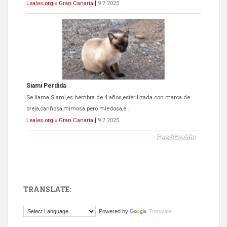
Leales.org » Gran Canaria
|
9.7.2025
Siami Perdida
Se llama Siami,es hembra de 4 años,esterilizada con marca de
oreja,cariñosa,mimosa pero miedosa,e...
Leales.org » Gran Canaria
|
9.7.2025
TRANSLATE:
ADOPCIÓN URGENTE GATA TEROR GRAN CANARIA
Powered by
Translate
El ayuntamiento se va a llevar a Los Gatos callejeros de la zona los
próximos días, ella incluida...