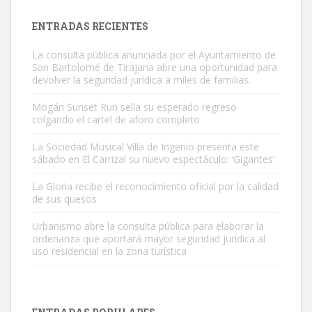
Leales.org » Gran Canaria
|
9.7.2025
ENTRADAS RECIENTES
La consulta pública anunciada por el Ayuntamiento de
San Bartolomé de Tirajana abre una oportunidad para
devolver la seguridad jurídica a miles de familias.
Mogán Sunset Run sella su esperado regreso
colgando el cartel de aforo completo
Gato manso encontrado
Este gato macho ha aparecido en la calle hace menos de un mes,
La Sociedad Musical Villa de Ingenio presenta este
sábado en El Carrizal su nuevo espectáculo: ‘Gigantes’
es muy manso y extremadamente cari...
Leales.org » Gran Canaria
|
9.7.2025
La Gloria recibe el reconocimiento oficial por la calidad
de sus quesos
Urbanismo abre la consulta pública para elaborar la
ordenanza que aportará mayor seguridad jurídica al
uso residencial en la zona turística
Adopción urgente
Busco adopción responsable para mi perra. Pastor alemán,