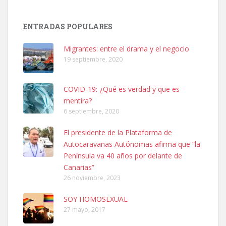
ENTRADAS POPULARES
SHIBA PERDIDO AVDA JOSE MESA Y LOPEZ
PERRO MACHO RAZA SHIBA CON MICROCHIP PERDIDO HOY
Migrantes: entre el drama y el negocio
06/07/2025 ZONA MESA Y LOPEZ. ES MUY ASUSTADIZO
19 septiembre, 2020
Leales.org » Gran Canaria
|
6.7.2025
COVID-19: ¿Qué es verdad y que es
mentira?
6 septiembre, 2020
El presidente de la Plataforma de
Autocaravanas Autónomas afirma que “la
Ninfa perdida
Península va 40 años por delante de
El día 5 se los perdió una ninfa papillera, asustada tiene miedo a la
Canarias”
calle, se perdió por la zon...
26 noviembre, 2023
Leales.org » Gran Canaria
|
6.7.2025
SOY HOMOSEXUAL
27 mayo, 2017