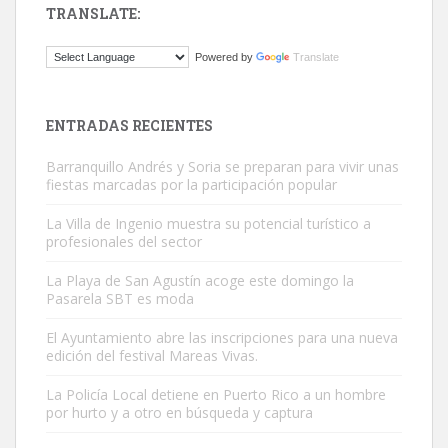
TRANSLATE:
Gato manso encontrado
Powered by
Translate
Este gato macho ha aparecido en la calle hace menos de un mes,
es muy manso y extremadamente cari...
Leales.org » Gran Canaria
|
9.7.2025
ENTRADAS RECIENTES
Barranquillo Andrés y Soria se preparan para vivir unas
fiestas marcadas por la participación popular
La Villa de Ingenio muestra su potencial turístico a
profesionales del sector
Adopción urgente
La Playa de San Agustín acoge este domingo la
Busco adopción responsable para mi perra. Pastor alemán,
Pasarela SBT es moda
hembra, 4 años. Por motivos personales ...
El Ayuntamiento abre las inscripciones para una nueva
Leales.org » Gran Canaria
|
6.7.2025
edición del festival Mareas Vivas.
La Policía Local detiene en Puerto Rico a un hombre
por hurto y a otro en búsqueda y captura