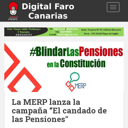
S
TOGGLE
k
i
p
t
o
m
a
i
n
c
o
n
t
e
La MERP lanza la
n
campaña “El candado de
t
las Pensiones”