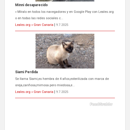
Siami Perdida
Se llama Siami,es hembra de 4 años,esterilizada con marca de
oreja,cariñosa,mimosa pero miedosa,e...
Leales.org » Gran Canaria
|
9.7.2025
ADOPCIÓN URGENTE GATA TEROR GRAN CANARIA
El ayuntamiento se va a llevar a Los Gatos callejeros de la zona los
próximos días, ella incluida...
Leales.org » Gran Canaria
|
9.7.2025