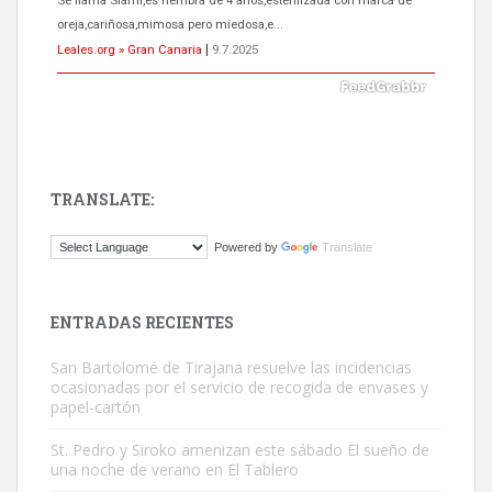
El ayuntamiento se va a llevar a Los Gatos callejeros de la zona los
próximos días, ella incluida...
Leales.org » Gran Canaria
|
9.7.2025
TRANSLATE:
Gato manso encontrado
Powered by
Translate
Este gato macho ha aparecido en la calle hace menos de un mes,
es muy manso y extremadamente cari...
Leales.org » Gran Canaria
|
9.7.2025
ENTRADAS RECIENTES
San Bartolomé de Tirajana resuelve las incidencias
ocasionadas por el servicio de recogida de envases y
papel-cartón
St. Pedro y Siroko amenizan este sábado El sueño de
una noche de verano en El Tablero
Adopción urgente