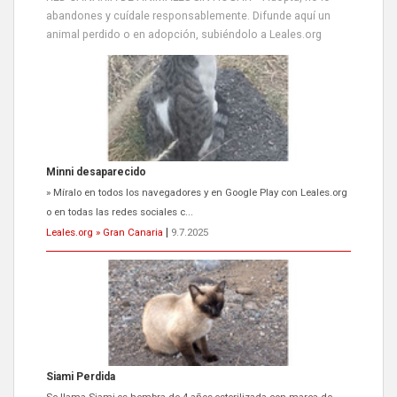
abandones y cuídale responsablemente. Difunde aquí un
animal perdido o en adopción, subiéndolo a Leales.org
Siami Perdida
Se llama Siami,es hembra de 4 años,esterilizada con marca de
oreja,cariñosa,mimosa pero miedosa,e...
Leales.org » Gran Canaria
|
9.7.2025
ADOPCIÓN URGENTE GATA TEROR GRAN CANARIA