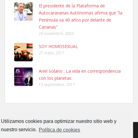
Ninfa perdida
El presidente de la Plataforma de
El día 5 se los perdió una ninfa papillera, asustada tiene miedo a la
Autocaravanas Autónomas afirma que “la
calle, se perdió por la zon...
Península va 40 años por delante de
Leales.org » Gran Canaria
|
6.7.2025
Canarias”
26 noviembre, 2023
SOY HOMOSEXUAL
27 mayo, 2017
Ariel Solano : La vida en correspondencia
Adopcion
con los planetas
Busco casa de acogida para mi perrita ya que por temas de trabajo
13 septiembre, 2017
no la puedo tener. Solo gente r...
Leales.org » Gran Canaria
|
4.7.2025
Utilizamos cookies para optimizar nuestro sitio web y
nuestro servicio.
Política de cookies