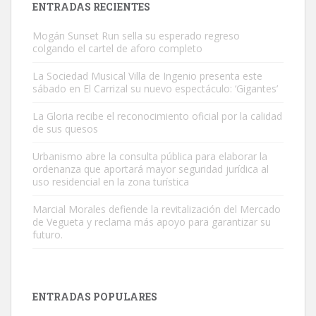
ENTRADAS RECIENTES
Mogán Sunset Run sella su esperado regreso
colgando el cartel de aforo completo
La Sociedad Musical Villa de Ingenio presenta este
sábado en El Carrizal su nuevo espectáculo: ‘Gigantes’
Adopción urgente
La Gloria recibe el reconocimiento oficial por la calidad
Busco adopción responsable para mi perra. Pastor alemán,
de sus quesos
hembra, 4 años. Por motivos personales ...
Urbanismo abre la consulta pública para elaborar la
Leales.org » Gran Canaria
|
6.7.2025
ordenanza que aportará mayor seguridad jurídica al
uso residencial en la zona turística
Marcial Morales defiende la revitalización del Mercado
de Vegueta y reclama más apoyo para garantizar su
futuro.
SHIBA PERDIDO AVDA JOSE MESA Y LOPEZ
PERRO MACHO RAZA SHIBA CON MICROCHIP PERDIDO HOY
ENTRADAS POPULARES
06/07/2025 ZONA MESA Y LOPEZ. ES MUY ASUSTADIZO