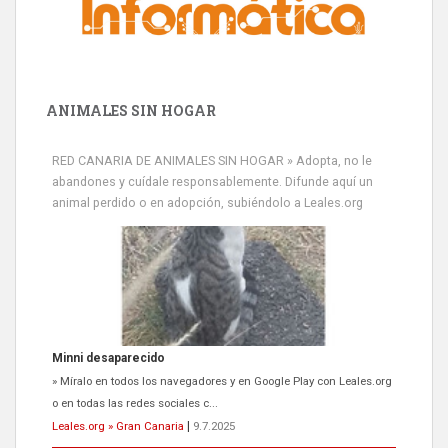
ANIMALES SIN HOGAR
RED CANARIA DE ANIMALES SIN HOGAR » Adopta, no le
abandones y cuídale responsablemente. Difunde aquí un
animal perdido o en adopción, subiéndolo a Leales.org
Siami Perdida
Se llama Siami,es hembra de 4 años,esterilizada con marca de
oreja,cariñosa,mimosa pero miedosa,e...
Leales.org » Gran Canaria
|
9.7.2025