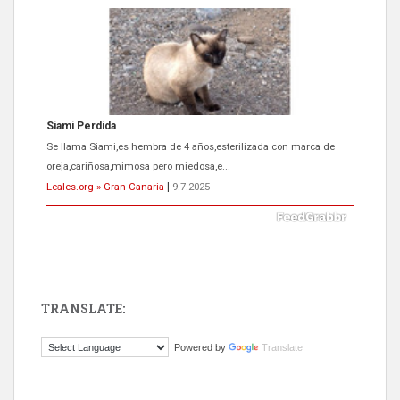
ADOPCIÓN URGENTE GATA TEROR GRAN CANARIA
El ayuntamiento se va a llevar a Los Gatos callejeros de la zona los
próximos días, ella incluida...
Leales.org » Gran Canaria
|
9.7.2025
TRANSLATE:
Gato manso encontrado
Powered by
Translate
Este gato macho ha aparecido en la calle hace menos de un mes,
es muy manso y extremadamente cari...
Leales.org » Gran Canaria
|
9.7.2025