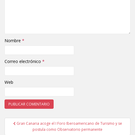
Nombre
*
Correo electrónico
*
Web
Gran Canaria acoge el I Foro Iberoamericano de Turismo y se
Navegación de entradas
postula como Observatorio permanente