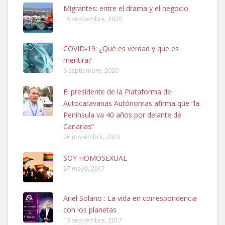
Leales.org » Gran Canaria
|
6.7.2025
Migrantes: entre el drama y el negocio
19 septiembre, 2020
COVID-19: ¿Qué es verdad y que es
mentira?
6 septiembre, 2020
Ninfa perdida
El presidente de la Plataforma de
El día 5 se los perdió una ninfa papillera, asustada tiene miedo a la
Autocaravanas Autónomas afirma que “la
calle, se perdió por la zon...
Península va 40 años por delante de
Leales.org » Gran Canaria
|
6.7.2025
Canarias”
26 noviembre, 2023
SOY HOMOSEXUAL
27 mayo, 2017
Ariel Solano : La vida en correspondencia
Adopcion
con los planetas
Busco casa de acogida para mi perrita ya que por temas de trabajo
13 septiembre, 2017
no la puedo tener. Solo gente r...