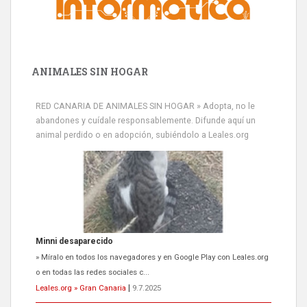
ANIMALES SIN HOGAR
RED CANARIA DE ANIMALES SIN HOGAR » Adopta, no le
abandones y cuídale responsablemente. Difunde aquí un
animal perdido o en adopción, subiéndolo a Leales.org
Siami Perdida
Se llama Siami,es hembra de 4 años,esterilizada con marca de
oreja,cariñosa,mimosa pero miedosa,e...
Leales.org » Gran Canaria
|
9.7.2025