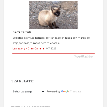
ADOPCIÓN URGENTE GATA TEROR GRAN CANARIA
El ayuntamiento se va a llevar a Los Gatos callejeros de la zona los
próximos días, ella incluida...
Leales.org » Gran Canaria
|
9.7.2025
TRANSLATE:
Gato manso encontrado
Powered by
Translate
Este gato macho ha aparecido en la calle hace menos de un mes,
es muy manso y extremadamente cari...
Leales.org » Gran Canaria
|
9.7.2025