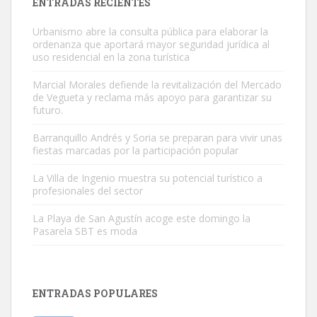
ENTRADAS RECIENTES
Urbanismo abre la consulta pública para elaborar la
ordenanza que aportará mayor seguridad jurídica al
uso residencial en la zona turística
Marcial Morales defiende la revitalización del Mercado
de Vegueta y reclama más apoyo para garantizar su
Adopción urgente
futuro.
Busco adopción responsable para mi perra. Pastor alemán,
Barranquillo Andrés y Soria se preparan para vivir unas
hembra, 4 años. Por motivos personales ...
fiestas marcadas por la participación popular
Leales.org » Gran Canaria
|
6.7.2025
La Villa de Ingenio muestra su potencial turístico a
profesionales del sector
La Playa de San Agustín acoge este domingo la
Pasarela SBT es moda
SHIBA PERDIDO AVDA JOSE MESA Y LOPEZ
PERRO MACHO RAZA SHIBA CON MICROCHIP PERDIDO HOY
ENTRADAS POPULARES
06/07/2025 ZONA MESA Y LOPEZ. ES MUY ASUSTADIZO