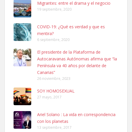
Leales.org » Gran Canaria
|
6.7.2025
Migrantes: entre el drama y el negocio
19 septiembre, 2020
COVID-19: ¿Qué es verdad y que es
mentira?
6 septiembre, 2020
Ninfa perdida
El presidente de la Plataforma de
El día 5 se los perdió una ninfa papillera, asustada tiene miedo a la
Autocaravanas Autónomas afirma que “la
calle, se perdió por la zon...
Península va 40 años por delante de
Leales.org » Gran Canaria
|
6.7.2025
Canarias”
26 noviembre, 2023
SOY HOMOSEXUAL
27 mayo, 2017
Ariel Solano : La vida en correspondencia
Adopcion
con los planetas
Busco casa de acogida para mi perrita ya que por temas de trabajo
13 septiembre, 2017
no la puedo tener. Solo gente r...