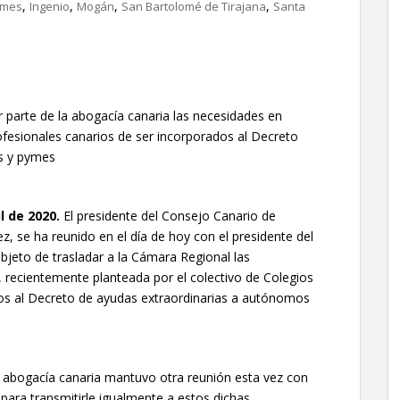
,
,
,
,
imes
Ingenio
Mogán
San Bartolomé de Tirajana
Santa
r parte de la abogacía canaria las necesidades en
profesionales canarios de ser incorporados al Decreto
s y pymes
l de 2020.
El presidente del Consejo Canario de
, se ha reunido en el día de hoy con el presidente del
jeto de trasladar a la Cámara Regional las
a, recientemente planteada por el colectivo de Colegios
dos al Decreto de ayudas extraordinarias a autónomos
 la abogacía canaria mantuvo otra reunión esta vez con
para transmitirle igualmente a estos dichas