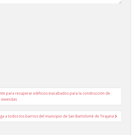
nte para recuperar edificios inacabados para la construcción de
viviendas
lega a todos los barrios del municipio de San Bartolomé de Tirajana