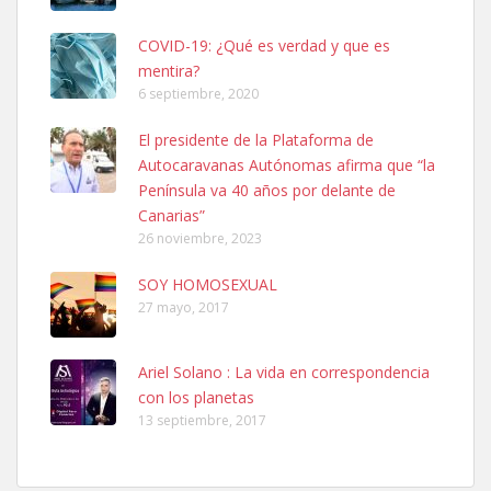
COVID-19: ¿Qué es verdad y que es
mentira?
6 septiembre, 2020
SHIBA PERDIDO AVDA JOSE MESA Y LOPEZ
El presidente de la Plataforma de
PERRO MACHO RAZA SHIBA CON MICROCHIP PERDIDO HOY
Autocaravanas Autónomas afirma que “la
06/07/2025 ZONA MESA Y LOPEZ. ES MUY ASUSTADIZO
Península va 40 años por delante de
Leales.org » Gran Canaria
|
6.7.2025
Canarias”
26 noviembre, 2023
SOY HOMOSEXUAL
27 mayo, 2017
Ariel Solano : La vida en correspondencia
Ninfa perdida
con los planetas
El día 5 se los perdió una ninfa papillera, asustada tiene miedo a la
13 septiembre, 2017
calle, se perdió por la zon...
Leales.org » Gran Canaria
|
6.7.2025