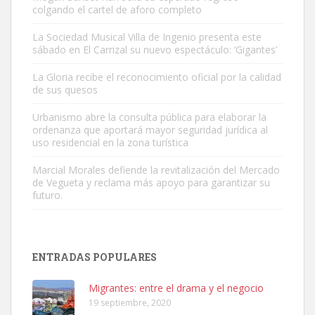
colgando el cartel de aforo completo
La Sociedad Musical Villa de Ingenio presenta este
sábado en El Carrizal su nuevo espectáculo: ‘Gigantes’
Gato manso encontrado
La Gloria recibe el reconocimiento oficial por la calidad
Este gato macho ha aparecido en la calle hace menos de un mes,
de sus quesos
es muy manso y extremadamente cari...
Urbanismo abre la consulta pública para elaborar la
Leales.org » Gran Canaria
|
9.7.2025
ordenanza que aportará mayor seguridad jurídica al
uso residencial en la zona turística
Marcial Morales defiende la revitalización del Mercado
de Vegueta y reclama más apoyo para garantizar su
futuro.
Adopción urgente
Busco adopción responsable para mi perra. Pastor alemán,
ENTRADAS POPULARES
hembra, 4 años. Por motivos personales ...
Leales.org » Gran Canaria
|
6.7.2025
Migrantes: entre el drama y el negocio
19 septiembre, 2020