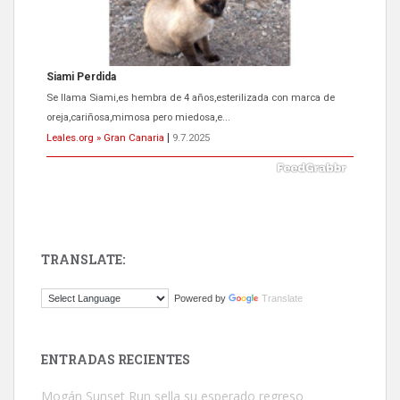
Siami Perdida
Se llama Siami,es hembra de 4 años,esterilizada con marca de
oreja,cariñosa,mimosa pero miedosa,e...
Leales.org » Gran Canaria
|
9.7.2025
TRANSLATE:
ADOPCIÓN URGENTE GATA TEROR GRAN CANARIA
Powered by
Translate
El ayuntamiento se va a llevar a Los Gatos callejeros de la zona los
próximos días, ella incluida...
Leales.org » Gran Canaria
|
9.7.2025
ENTRADAS RECIENTES
Mogán Sunset Run sella su esperado regreso