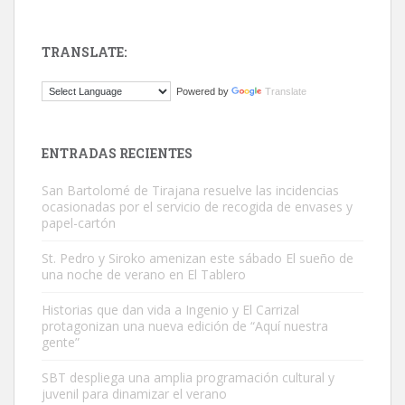
TRANSLATE:
Gato manso encontrado
Powered by
Translate
Este gato macho ha aparecido en la calle hace menos de un mes,
es muy manso y extremadamente cari...
Leales.org » Gran Canaria
|
9.7.2025
ENTRADAS RECIENTES
San Bartolomé de Tirajana resuelve las incidencias
ocasionadas por el servicio de recogida de envases y
papel-cartón
St. Pedro y Siroko amenizan este sábado El sueño de
una noche de verano en El Tablero
Adopción urgente
Historias que dan vida a Ingenio y El Carrizal
Busco adopción responsable para mi perra. Pastor alemán,
protagonizan una nueva edición de “Aquí nuestra
hembra, 4 años. Por motivos personales ...
gente”
Leales.org » Gran Canaria
|
6.7.2025
SBT despliega una amplia programación cultural y
juvenil para dinamizar el verano