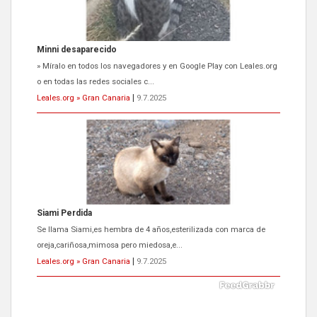
Siami Perdida
Se llama Siami,es hembra de 4 años,esterilizada con marca de
oreja,cariñosa,mimosa pero miedosa,e...
Leales.org » Gran Canaria
|
9.7.2025
ADOPCIÓN URGENTE GATA TEROR GRAN CANARIA
El ayuntamiento se va a llevar a Los Gatos callejeros de la zona los
próximos días, ella incluida...
Leales.org » Gran Canaria
|
9.7.2025