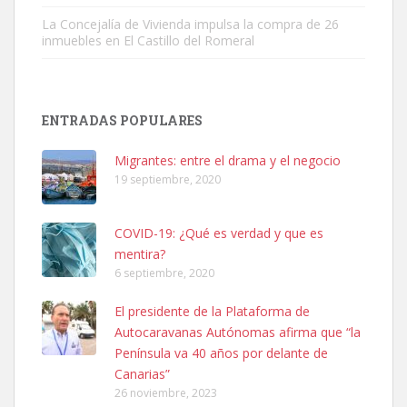
La Concejalía de Vivienda impulsa la compra de 26
inmuebles en El Castillo del Romeral
SHIBA PERDIDO AVDA JOSE MESA Y LOPEZ
PERRO MACHO RAZA SHIBA CON MICROCHIP PERDIDO HOY
ENTRADAS POPULARES
06/07/2025 ZONA MESA Y LOPEZ. ES MUY ASUSTADIZO
Leales.org » Gran Canaria
|
6.7.2025
Migrantes: entre el drama y el negocio
19 septiembre, 2020
COVID-19: ¿Qué es verdad y que es
mentira?
6 septiembre, 2020
Ninfa perdida
El presidente de la Plataforma de
El día 5 se los perdió una ninfa papillera, asustada tiene miedo a la
Autocaravanas Autónomas afirma que “la
calle, se perdió por la zon...
Península va 40 años por delante de
Leales.org » Gran Canaria
|
6.7.2025
Canarias”
26 noviembre, 2023