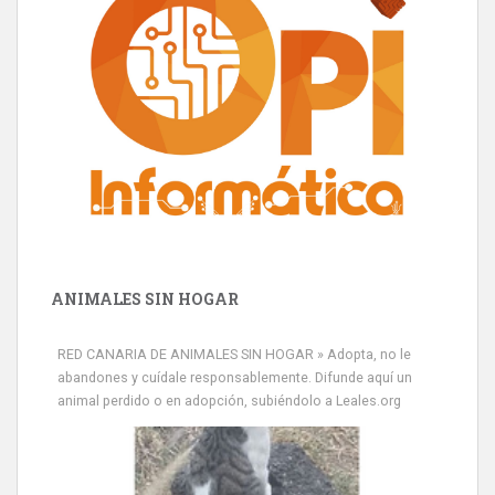
ANIMALES SIN HOGAR
Minni desaparecido
» Míralo en todos los navegadores y en Google Play con Leales.org
RED CANARIA DE ANIMALES SIN HOGAR » Adopta, no le
o en todas las redes sociales c...
abandones y cuídale responsablemente. Difunde aquí un
Leales.org » Gran Canaria
|
9.7.2025
animal perdido o en adopción, subiéndolo a Leales.org