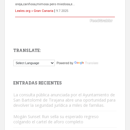
oreja,cariñosa,mimosa pero miedosa,e...
Leales.org » Gran Canaria
|
9.7.2025
TRANSLATE:
ADOPCIÓN URGENTE GATA TEROR GRAN CANARIA
Powered by
Translate
El ayuntamiento se va a llevar a Los Gatos callejeros de la zona los
próximos días, ella incluida...
Leales.org » Gran Canaria
|
9.7.2025
ENTRADAS RECIENTES
La consulta pública anunciada por el Ayuntamiento de
San Bartolomé de Tirajana abre una oportunidad para
devolver la seguridad jurídica a miles de familias.
Mogán Sunset Run sella su esperado regreso
colgando el cartel de aforo completo
Gato manso encontrado