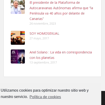
El presidente de la Plataforma de
PERRO MACHO RAZA SHIBA CON MICROCHIP PERDIDO HOY
Autocaravanas Autónomas afirma que “la
06/07/2025 ZONA MESA Y LOPEZ. ES MUY ASUSTADIZO
Península va 40 años por delante de
Leales.org » Gran Canaria
|
6.7.2025
Canarias”
26 noviembre, 2023
SOY HOMOSEXUAL
27 mayo, 2017
Ariel Solano : La vida en correspondencia
Ninfa perdida
con los planetas
El día 5 se los perdió una ninfa papillera, asustada tiene miedo a la
13 septiembre, 2017
calle, se perdió por la zon...
Leales.org » Gran Canaria
|
6.7.2025
Utilizamos cookies para optimizar nuestro sitio web y
nuestro servicio.
Política de cookies