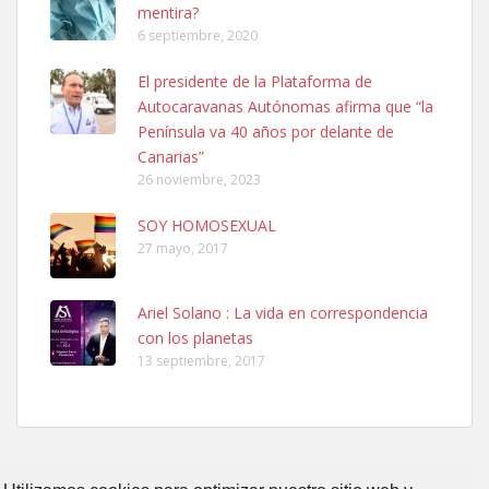
mentira?
6 septiembre, 2020
SHIBA PERDIDO AVDA JOSE MESA Y LOPEZ
El presidente de la Plataforma de
PERRO MACHO RAZA SHIBA CON MICROCHIP PERDIDO HOY
Autocaravanas Autónomas afirma que “la
06/07/2025 ZONA MESA Y LOPEZ. ES MUY ASUSTADIZO
Península va 40 años por delante de
Leales.org » Gran Canaria
|
6.7.2025
Canarias”
26 noviembre, 2023
SOY HOMOSEXUAL
27 mayo, 2017
Ariel Solano : La vida en correspondencia
Ninfa perdida
con los planetas
El día 5 se los perdió una ninfa papillera, asustada tiene miedo a la
13 septiembre, 2017
calle, se perdió por la zon...
Leales.org » Gran Canaria
|
6.7.2025