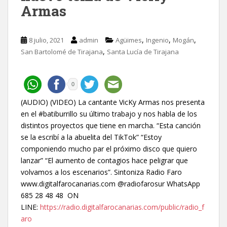
Armas
,
,
,
8 julio, 2021
admin
Agüimes
Ingenio
Mogán
,
San Bartolomé de Tirajana
Santa Lucía de Tirajana
0
(AUDIO) (VIDEO) La cantante VicKy Armas nos presenta
en el #batiburrillo su último trabajo y nos habla de los
distintos proyectos que tiene en marcha. “Esta canción
se la escribí a la abuelita del TikTok” “Estoy
componiendo mucho par el próximo disco que quiero
lanzar” “El aumento de contagios hace peligrar que
volvamos a los escenarios”. Sintoniza Radio Faro
www.digitalfarocanarias.com @radiofarosur WhatsApp
685 28 48 48 ON
LINE:
https://radio.digitalfarocanarias.com/public/radio_f
aro