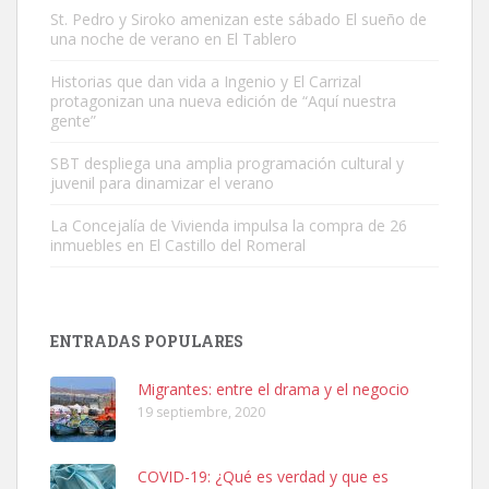
St. Pedro y Siroko amenizan este sábado El sueño de
una noche de verano en El Tablero
Gato manso encontrado
Este gato macho ha aparecido en la calle hace menos de un mes,
Historias que dan vida a Ingenio y El Carrizal
protagonizan una nueva edición de “Aquí nuestra
es muy manso y extremadamente cari...
gente”
Leales.org » Gran Canaria
|
9.7.2025
SBT despliega una amplia programación cultural y
juvenil para dinamizar el verano
La Concejalía de Vivienda impulsa la compra de 26
inmuebles en El Castillo del Romeral
Adopción urgente
Busco adopción responsable para mi perra. Pastor alemán,
ENTRADAS POPULARES
hembra, 4 años. Por motivos personales ...
Leales.org » Gran Canaria
|
6.7.2025
Migrantes: entre el drama y el negocio
19 septiembre, 2020
COVID-19: ¿Qué es verdad y que es