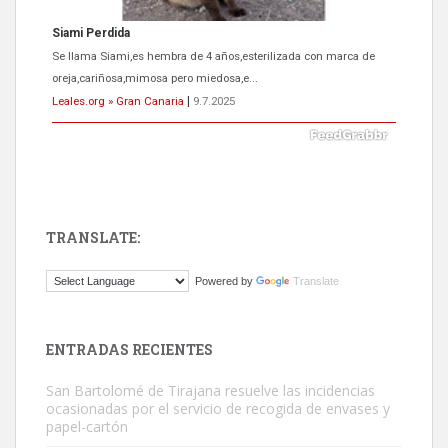
Siami Perdida
Se llama Siami,es hembra de 4 años,esterilizada con marca de
oreja,cariñosa,mimosa pero miedosa,e...
Leales.org » Gran Canaria
|
9.7.2025
TRANSLATE:
ADOPCIÓN URGENTE GATA TEROR GRAN CANARIA
Powered by
Translate
El ayuntamiento se va a llevar a Los Gatos callejeros de la zona los
próximos días, ella incluida...
Leales.org » Gran Canaria
|
9.7.2025
ENTRADAS RECIENTES
San Bartolomé de Tirajana resuelve las incidencias
ocasionadas por el servicio de recogida de envases y
papel-cartón