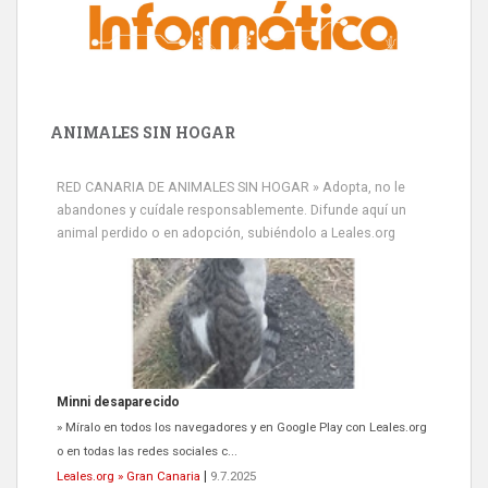
ANIMALES SIN HOGAR
RED CANARIA DE ANIMALES SIN HOGAR » Adopta, no le
abandones y cuídale responsablemente. Difunde aquí un
animal perdido o en adopción, subiéndolo a Leales.org
Siami Perdida
Se llama Siami,es hembra de 4 años,esterilizada con marca de
oreja,cariñosa,mimosa pero miedosa,e...
Leales.org » Gran Canaria
|
9.7.2025