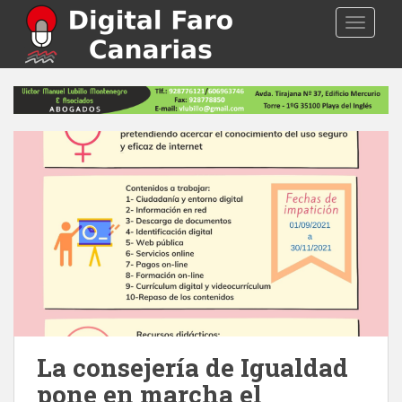
S
TOGGLE
k
i
p
t
o
m
a
i
n
c
o
n
t
e
n
t
La consejería de Igualdad
pone en marcha el