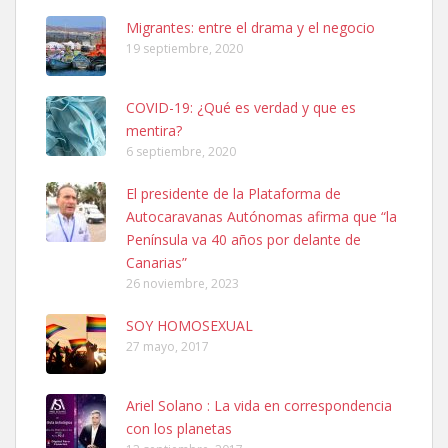
Leales.org » Gran Canaria
|
6.7.2025
Migrantes: entre el drama y el negocio
19 septiembre, 2020
COVID-19: ¿Qué es verdad y que es
mentira?
6 septiembre, 2020
Ninfa perdida
El presidente de la Plataforma de
El día 5 se los perdió una ninfa papillera, asustada tiene miedo a la
Autocaravanas Autónomas afirma que “la
calle, se perdió por la zon...
Península va 40 años por delante de
Leales.org » Gran Canaria
|
6.7.2025
Canarias”
26 noviembre, 2023
SOY HOMOSEXUAL
27 mayo, 2017
Ariel Solano : La vida en correspondencia
Adopcion
con los planetas
Busco casa de acogida para mi perrita ya que por temas de trabajo