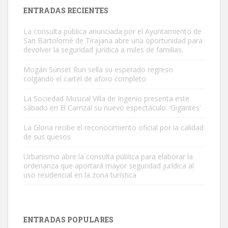
Leales.org » Gran Canaria
|
9.7.2025
ENTRADAS RECIENTES
La consulta pública anunciada por el Ayuntamiento de
San Bartolomé de Tirajana abre una oportunidad para
devolver la seguridad jurídica a miles de familias.
Mogán Sunset Run sella su esperado regreso
colgando el cartel de aforo completo
Adopción urgente
Busco adopción responsable para mi perra. Pastor alemán,
La Sociedad Musical Villa de Ingenio presenta este
sábado en El Carrizal su nuevo espectáculo: ‘Gigantes’
hembra, 4 años. Por motivos personales ...
Leales.org » Gran Canaria
|
6.7.2025
La Gloria recibe el reconocimiento oficial por la calidad
de sus quesos
Urbanismo abre la consulta pública para elaborar la
ordenanza que aportará mayor seguridad jurídica al
uso residencial en la zona turística
SHIBA PERDIDO AVDA JOSE MESA Y LOPEZ
PERRO MACHO RAZA SHIBA CON MICROCHIP PERDIDO HOY
ENTRADAS POPULARES
06/07/2025 ZONA MESA Y LOPEZ. ES MUY ASUSTADIZO