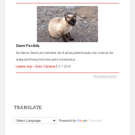
ADOPCIÓN URGENTE GATA TEROR GRAN CANARIA
El ayuntamiento se va a llevar a Los Gatos callejeros de la zona los
próximos días, ella incluida...
Leales.org » Gran Canaria
|
9.7.2025
TRANSLATE:
Gato manso encontrado
Powered by
Translate
Este gato macho ha aparecido en la calle hace menos de un mes,
es muy manso y extremadamente cari...