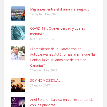
06/07/2025 ZONA MESA Y LOPEZ. ES MUY ASUSTADIZO
Leales.org » Gran Canaria
|
6.7.2025
Migrantes: entre el drama y el negocio
19 septiembre, 2020
COVID-19: ¿Qué es verdad y que es
mentira?
6 septiembre, 2020
Ninfa perdida
El presidente de la Plataforma de
El día 5 se los perdió una ninfa papillera, asustada tiene miedo a la
Autocaravanas Autónomas afirma que “la
calle, se perdió por la zon...
Península va 40 años por delante de
Leales.org » Gran Canaria
|
6.7.2025
Canarias”
26 noviembre, 2023
SOY HOMOSEXUAL
27 mayo, 2017
Ariel Solano : La vida en correspondencia
Adopcion
con los planetas
Busco casa de acogida para mi perrita ya que por temas de trabajo