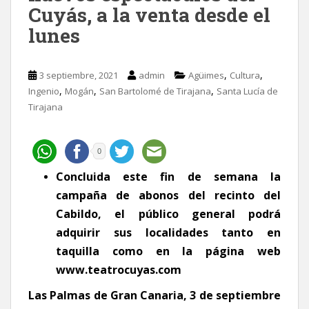
Cuyás, a la venta desde el
lunes
,
,
3 septiembre, 2021
admin
Agüimes
Cultura
,
,
,
Ingenio
Mogán
San Bartolomé de Tirajana
Santa Lucía de
Tirajana
0
Concluida este fin de semana la
campaña de abonos del recinto del
Cabildo, el público general podrá
adquirir sus localidades tanto en
taquilla como en la página web
www.teatrocuyas.com
Las Palmas de Gran Canaria, 3 de septiembre