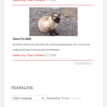
Leales.org » Gran Canaria
|
9.7.2025
ADOPCIÓN URGENTE GATA TEROR GRAN CANARIA
El ayuntamiento se va a llevar a Los Gatos callejeros de la zona los
próximos días, ella incluida...
Leales.org » Gran Canaria
|
9.7.2025
TRANSLATE:
Gato manso encontrado
Powered by
Translate
Este gato macho ha aparecido en la calle hace menos de un mes,
es muy manso y extremadamente cari...