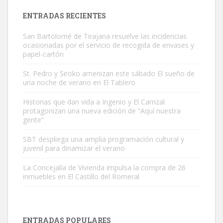
Leales.org » Gran Canaria
|
9.7.2025
ENTRADAS RECIENTES
San Bartolomé de Tirajana resuelve las incidencias
ocasionadas por el servicio de recogida de envases y
papel-cartón
St. Pedro y Siroko amenizan este sábado El sueño de
una noche de verano en El Tablero
Adopción urgente
Busco adopción responsable para mi perra. Pastor alemán,
Historias que dan vida a Ingenio y El Carrizal
protagonizan una nueva edición de “Aquí nuestra
hembra, 4 años. Por motivos personales ...
gente”
Leales.org » Gran Canaria
|
6.7.2025
SBT despliega una amplia programación cultural y
juvenil para dinamizar el verano
La Concejalía de Vivienda impulsa la compra de 26
inmuebles en El Castillo del Romeral
SHIBA PERDIDO AVDA JOSE MESA Y LOPEZ
PERRO MACHO RAZA SHIBA CON MICROCHIP PERDIDO HOY
ENTRADAS POPULARES