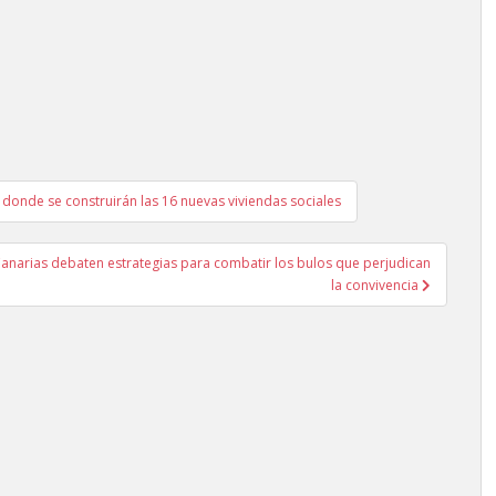
o donde se construirán las 16 nuevas viviendas sociales
Canarias debaten estrategias para combatir los bulos que perjudican
la convivencia