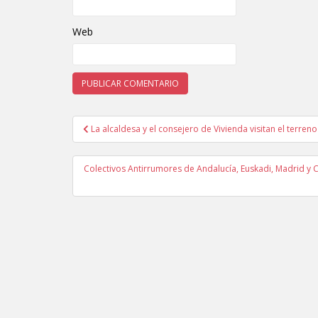
Web
La alcaldesa y el consejero de Vivienda visitan el terren
Navegación de entradas
Colectivos Antirrumores de Andalucía, Euskadi, Madrid y 