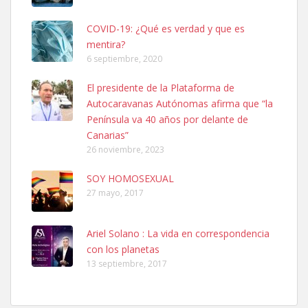
COVID-19: ¿Qué es verdad y que es
mentira?
6 septiembre, 2020
SHIBA PERDIDO AVDA JOSE MESA Y LOPEZ
El presidente de la Plataforma de
PERRO MACHO RAZA SHIBA CON MICROCHIP PERDIDO HOY
Autocaravanas Autónomas afirma que “la
06/07/2025 ZONA MESA Y LOPEZ. ES MUY ASUSTADIZO
Península va 40 años por delante de
Leales.org » Gran Canaria
|
6.7.2025
Canarias”
26 noviembre, 2023
SOY HOMOSEXUAL
27 mayo, 2017
Ariel Solano : La vida en correspondencia
Ninfa perdida
con los planetas
El día 5 se los perdió una ninfa papillera, asustada tiene miedo a la
13 septiembre, 2017
calle, se perdió por la zon...
Leales.org » Gran Canaria
|
6.7.2025