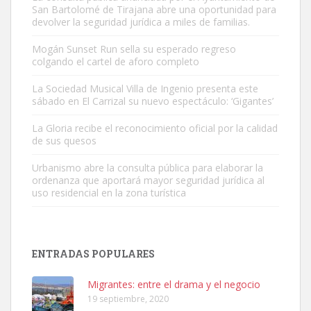
San Bartolomé de Tirajana abre una oportunidad para
devolver la seguridad jurídica a miles de familias.
Mogán Sunset Run sella su esperado regreso
colgando el cartel de aforo completo
Gato manso encontrado
Este gato macho ha aparecido en la calle hace menos de un mes,
La Sociedad Musical Villa de Ingenio presenta este
sábado en El Carrizal su nuevo espectáculo: ‘Gigantes’
es muy manso y extremadamente cari...
Leales.org » Gran Canaria
|
9.7.2025
La Gloria recibe el reconocimiento oficial por la calidad
de sus quesos
Urbanismo abre la consulta pública para elaborar la
ordenanza que aportará mayor seguridad jurídica al
uso residencial en la zona turística
Adopción urgente
Busco adopción responsable para mi perra. Pastor alemán,
ENTRADAS POPULARES
hembra, 4 años. Por motivos personales ...
Leales.org » Gran Canaria
|
6.7.2025
Migrantes: entre el drama y el negocio
19 septiembre, 2020