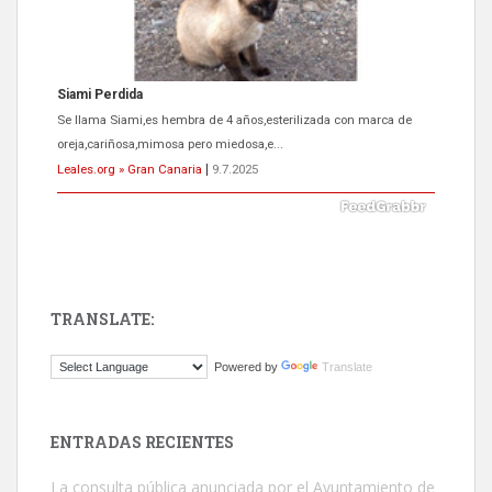
Siami Perdida
Se llama Siami,es hembra de 4 años,esterilizada con marca de
oreja,cariñosa,mimosa pero miedosa,e...
Leales.org » Gran Canaria
|
9.7.2025
TRANSLATE:
ADOPCIÓN URGENTE GATA TEROR GRAN CANARIA
Powered by
Translate
El ayuntamiento se va a llevar a Los Gatos callejeros de la zona los
próximos días, ella incluida...
Leales.org » Gran Canaria
|
9.7.2025
ENTRADAS RECIENTES
La consulta pública anunciada por el Ayuntamiento de