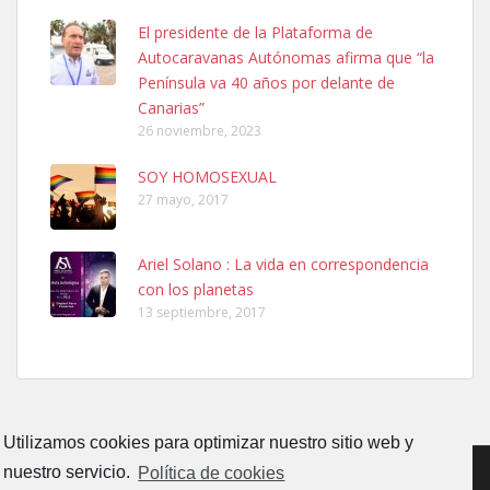
Ninfa perdida
El presidente de la Plataforma de
El día 5 se los perdió una ninfa papillera, asustada tiene miedo a la
Autocaravanas Autónomas afirma que “la
calle, se perdió por la zon...
Península va 40 años por delante de
Leales.org » Gran Canaria
|
6.7.2025
Canarias”
26 noviembre, 2023
SOY HOMOSEXUAL
27 mayo, 2017
Ariel Solano : La vida en correspondencia
Adopcion
con los planetas
Busco casa de acogida para mi perrita ya que por temas de trabajo
13 septiembre, 2017
no la puedo tener. Solo gente r...
Leales.org » Gran Canaria
|
4.7.2025
Utilizamos cookies para optimizar nuestro sitio web y
nuestro servicio.
Política de cookies