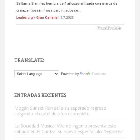
El ayuntamiento se va a llevar a Los Gatos callejeros de la zona los
próximos días, ella incluida...
Leales.org » Gran Canaria
|
9.7.2025
TRANSLATE:
Gato manso encontrado
Powered by
Translate
Este gato macho ha aparecido en la calle hace menos de un mes,
es muy manso y extremadamente cari...
Leales.org » Gran Canaria
|
9.7.2025
ENTRADAS RECIENTES
Mogán Sunset Run sella su esperado regreso
colgando el cartel de aforo completo
La Sociedad Musical Villa de Ingenio presenta este
sábado en El Carrizal su nuevo espectáculo: ‘Gigantes’