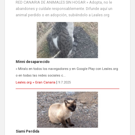
RED CANARIA DE ANIMALES SIN HOGAR » Adopta, no le
abandones y cuídale responsablemente. Difunde aquí un
animal perdido o en adopción, subiéndolo a Leales.org
Siami Perdida
Se llama Siami,es hembra de 4 años,esterilizada con marca de
oreja,cariñosa,mimosa pero miedosa,e...
Leales.org » Gran Canaria
|
9.7.2025
ADOPCIÓN URGENTE GATA TEROR GRAN CANARIA