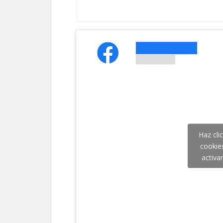
Haz cli
cookie
activa