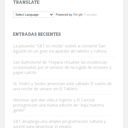
TRANSLATE:
ADOPCIÓN URGENTE GATA TEROR GRAN CANARIA
Powered by
Translate
El ayuntamiento se va a llevar a Los Gatos callejeros de la zona los
próximos días, ella incluida...
Leales.org » Gran Canaria
|
9.7.2025
ENTRADAS RECIENTES
La pasarela “SBT es moda” vuelve a convertir San
Agustín en un gran escaparate de talento y cultura.
San Bartolomé de Tirajana resuelve las incidencias
ocasionadas por el servicio de recogida de envases y
papel-cartón
Gato manso encontrado
Este gato macho ha aparecido en la calle hace menos de un mes,
St. Pedro y Siroko amenizan este sábado El sueño de
una noche de verano en El Tablero
es muy manso y extremadamente cari...
Leales.org » Gran Canaria
|
9.7.2025
Historias que dan vida a Ingenio y El Carrizal
protagonizan una nueva edición de “Aquí nuestra
gente”
SBT despliega una amplia programación cultural y
juvenil para dinamizar el verano