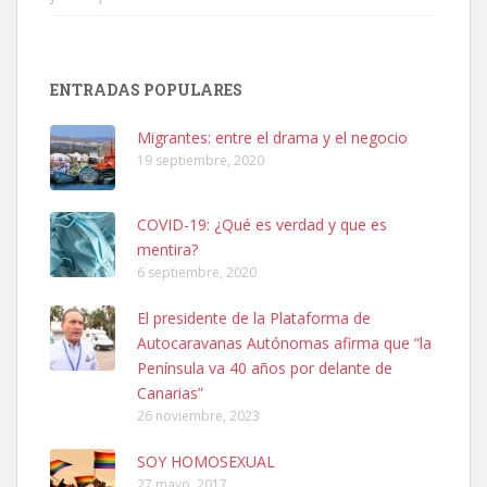
Adopción urgente
Busco adopción responsable para mi perra. Pastor alemán,
ENTRADAS POPULARES
hembra, 4 años. Por motivos personales ...
Leales.org » Gran Canaria
|
6.7.2025
Migrantes: entre el drama y el negocio
19 septiembre, 2020
COVID-19: ¿Qué es verdad y que es
mentira?
6 septiembre, 2020
SHIBA PERDIDO AVDA JOSE MESA Y LOPEZ
El presidente de la Plataforma de
PERRO MACHO RAZA SHIBA CON MICROCHIP PERDIDO HOY
Autocaravanas Autónomas afirma que “la
06/07/2025 ZONA MESA Y LOPEZ. ES MUY ASUSTADIZO
Península va 40 años por delante de
Leales.org » Gran Canaria
|
6.7.2025
Canarias”
26 noviembre, 2023
SOY HOMOSEXUAL
27 mayo, 2017