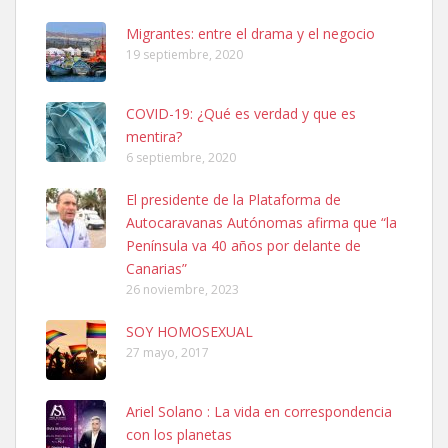
hembra, 4 años. Por motivos personales ...
Leales.org » Gran Canaria
|
6.7.2025
Migrantes: entre el drama y el negocio
19 septiembre, 2020
COVID-19: ¿Qué es verdad y que es
mentira?
6 septiembre, 2020
SHIBA PERDIDO AVDA JOSE MESA Y LOPEZ
El presidente de la Plataforma de
PERRO MACHO RAZA SHIBA CON MICROCHIP PERDIDO HOY
Autocaravanas Autónomas afirma que “la
06/07/2025 ZONA MESA Y LOPEZ. ES MUY ASUSTADIZO
Península va 40 años por delante de
Leales.org » Gran Canaria
|
6.7.2025
Canarias”
26 noviembre, 2023
SOY HOMOSEXUAL
27 mayo, 2017
Ariel Solano : La vida en correspondencia
Ninfa perdida
con los planetas
El día 5 se los perdió una ninfa papillera, asustada tiene miedo a la