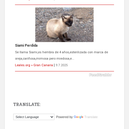
Siami Perdida
Se llama Siami,es hembra de 4 años,esterilizada con marca de
oreja,cariñosa,mimosa pero miedosa,e...
Leales.org » Gran Canaria
|
9.7.2025
TRANSLATE:
ADOPCIÓN URGENTE GATA TEROR GRAN CANARIA
Powered by
Translate
El ayuntamiento se va a llevar a Los Gatos callejeros de la zona los
próximos días, ella incluida...