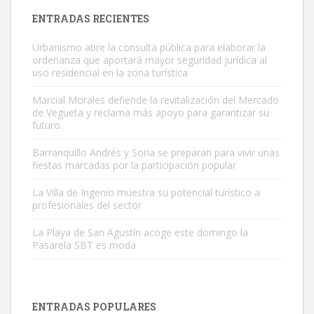
Leales.org » Gran Canaria
|
9.7.2025
ENTRADAS RECIENTES
Urbanismo abre la consulta pública para elaborar la
ordenanza que aportará mayor seguridad jurídica al
uso residencial en la zona turística
Marcial Morales defiende la revitalización del Mercado
de Vegueta y reclama más apoyo para garantizar su
Gato manso encontrado
futuro.
Este gato macho ha aparecido en la calle hace menos de un mes,
Barranquillo Andrés y Soria se preparan para vivir unas
es muy manso y extremadamente cari...
fiestas marcadas por la participación popular
Leales.org » Gran Canaria
|
9.7.2025
La Villa de Ingenio muestra su potencial turístico a
profesionales del sector
La Playa de San Agustín acoge este domingo la
Pasarela SBT es moda
Adopción urgente
Busco adopción responsable para mi perra. Pastor alemán,
ENTRADAS POPULARES