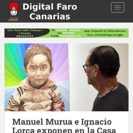
S
TOGGLE
k
i
p
t
o
m
a
i
n
c
o
n
t
e
n
t
Manuel Murua e Ignacio
Lorca exponen en la Casa