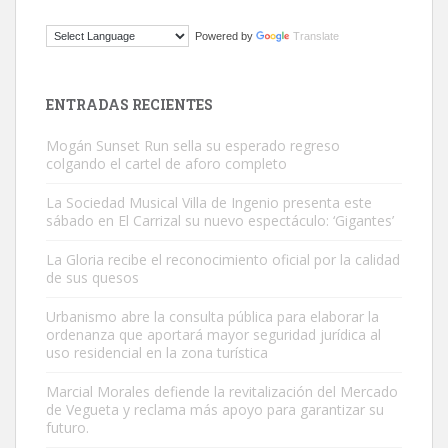
Gato manso encontrado
Powered by
Translate
Este gato macho ha aparecido en la calle hace menos de un mes,
es muy manso y extremadamente cari...
Leales.org » Gran Canaria
|
9.7.2025
ENTRADAS RECIENTES
Mogán Sunset Run sella su esperado regreso
colgando el cartel de aforo completo
La Sociedad Musical Villa de Ingenio presenta este
sábado en El Carrizal su nuevo espectáculo: ‘Gigantes’
Adopción urgente
La Gloria recibe el reconocimiento oficial por la calidad
Busco adopción responsable para mi perra. Pastor alemán,
de sus quesos
hembra, 4 años. Por motivos personales ...
Urbanismo abre la consulta pública para elaborar la
Leales.org » Gran Canaria
|
6.7.2025
ordenanza que aportará mayor seguridad jurídica al
uso residencial en la zona turística
Marcial Morales defiende la revitalización del Mercado
de Vegueta y reclama más apoyo para garantizar su
futuro.