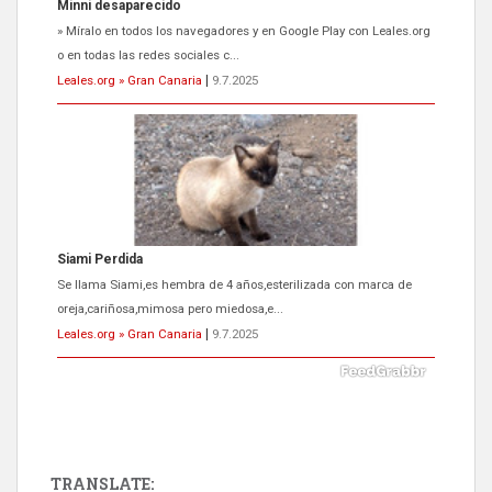
Siami Perdida
Se llama Siami,es hembra de 4 años,esterilizada con marca de
oreja,cariñosa,mimosa pero miedosa,e...
Leales.org » Gran Canaria
|
9.7.2025
ADOPCIÓN URGENTE GATA TEROR GRAN CANARIA
El ayuntamiento se va a llevar a Los Gatos callejeros de la zona los
próximos días, ella incluida...
Leales.org » Gran Canaria
|
9.7.2025
TRANSLATE: