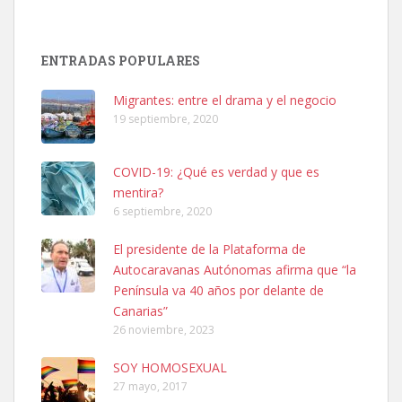
SHIBA PERDIDO AVDA JOSE MESA Y LOPEZ
PERRO MACHO RAZA SHIBA CON MICROCHIP PERDIDO HOY
ENTRADAS POPULARES
06/07/2025 ZONA MESA Y LOPEZ. ES MUY ASUSTADIZO
Leales.org » Gran Canaria
|
6.7.2025
Migrantes: entre el drama y el negocio
19 septiembre, 2020
COVID-19: ¿Qué es verdad y que es
mentira?
6 septiembre, 2020
Ninfa perdida
El presidente de la Plataforma de
El día 5 se los perdió una ninfa papillera, asustada tiene miedo a la
Autocaravanas Autónomas afirma que “la
calle, se perdió por la zon...
Península va 40 años por delante de
Leales.org » Gran Canaria
|
6.7.2025
Canarias”
26 noviembre, 2023
SOY HOMOSEXUAL
27 mayo, 2017