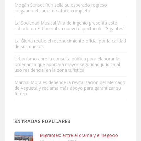
Mogán Sunset Run sella su esperado regreso
colgando el cartel de aforo completo
La Sociedad Musical Villa de Ingenio presenta este
sábado en El Carrizal su nuevo espectáculo: ‘Gigantes’
Adopción urgente
La Gloria recibe el reconocimiento oficial por la calidad
Busco adopción responsable para mi perra. Pastor alemán,
de sus quesos
hembra, 4 años. Por motivos personales ...
Urbanismo abre la consulta pública para elaborar la
Leales.org » Gran Canaria
|
6.7.2025
ordenanza que aportará mayor seguridad jurídica al
uso residencial en la zona turística
Marcial Morales defiende la revitalización del Mercado
de Vegueta y reclama más apoyo para garantizar su
futuro.
SHIBA PERDIDO AVDA JOSE MESA Y LOPEZ
PERRO MACHO RAZA SHIBA CON MICROCHIP PERDIDO HOY
ENTRADAS POPULARES
06/07/2025 ZONA MESA Y LOPEZ. ES MUY ASUSTADIZO
Leales.org » Gran Canaria
|
6.7.2025
Migrantes: entre el drama y el negocio