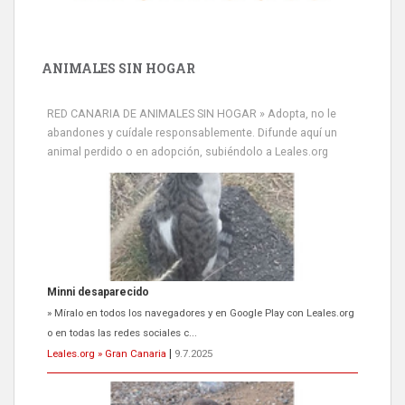
ANIMALES SIN HOGAR
RED CANARIA DE ANIMALES SIN HOGAR » Adopta, no le
abandones y cuídale responsablemente. Difunde aquí un
animal perdido o en adopción, subiéndolo a Leales.org
Siami Perdida
Se llama Siami,es hembra de 4 años,esterilizada con marca de
oreja,cariñosa,mimosa pero miedosa,e...
Leales.org » Gran Canaria
|
9.7.2025