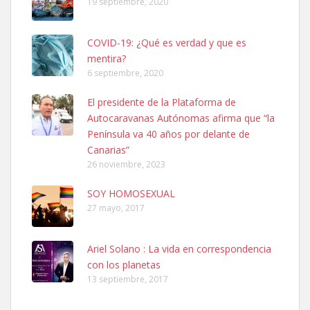
19 septiembre, 2020
COVID-19: ¿Qué es verdad y que es
mentira?
6 septiembre, 2020
Ninfa perdida
El presidente de la Plataforma de
El día 5 se los perdió una ninfa papillera, asustada tiene miedo a la
Autocaravanas Autónomas afirma que “la
calle, se perdió por la zon...
Península va 40 años por delante de
Leales.org » Gran Canaria
|
6.7.2025
Canarias”
26 noviembre, 2023
SOY HOMOSEXUAL
27 mayo, 2017
Ariel Solano : La vida en correspondencia
Adopcion
con los planetas
Busco casa de acogida para mi perrita ya que por temas de trabajo
13 septiembre, 2017
no la puedo tener. Solo gente r...
Leales.org » Gran Canaria
|
4.7.2025