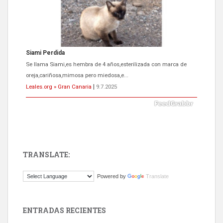
ADOPCIÓN URGENTE GATA TEROR GRAN CANARIA
El ayuntamiento se va a llevar a Los Gatos callejeros de la zona los
próximos días, ella incluida...
Leales.org » Gran Canaria
|
9.7.2025
TRANSLATE:
Gato manso encontrado
Powered by
Translate
Este gato macho ha aparecido en la calle hace menos de un mes,
es muy manso y extremadamente cari...
Leales.org » Gran Canaria
|
9.7.2025
ENTRADAS RECIENTES