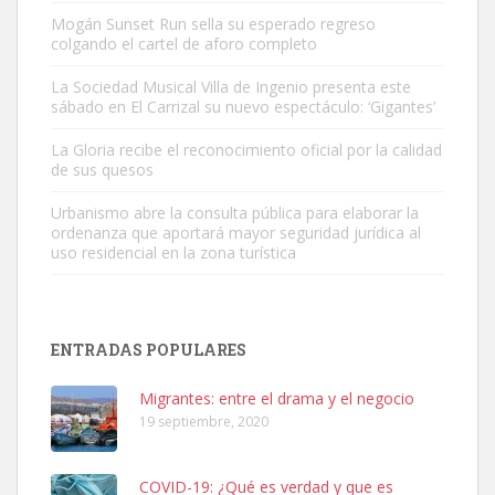
Mogán Sunset Run sella su esperado regreso
colgando el cartel de aforo completo
Gato manso encontrado
Este gato macho ha aparecido en la calle hace menos de un mes,
La Sociedad Musical Villa de Ingenio presenta este
sábado en El Carrizal su nuevo espectáculo: ‘Gigantes’
es muy manso y extremadamente cari...
Leales.org » Gran Canaria
|
9.7.2025
La Gloria recibe el reconocimiento oficial por la calidad
de sus quesos
Urbanismo abre la consulta pública para elaborar la
ordenanza que aportará mayor seguridad jurídica al
uso residencial en la zona turística
Adopción urgente
Busco adopción responsable para mi perra. Pastor alemán,
ENTRADAS POPULARES
hembra, 4 años. Por motivos personales ...
Leales.org » Gran Canaria
|
6.7.2025
Migrantes: entre el drama y el negocio
19 septiembre, 2020
COVID-19: ¿Qué es verdad y que es