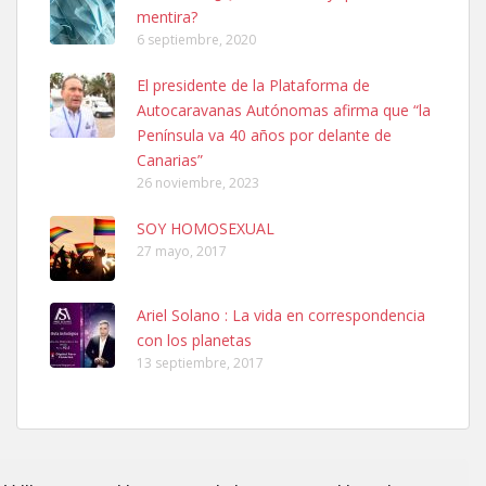
mentira?
6 septiembre, 2020
SHIBA PERDIDO AVDA JOSE MESA Y LOPEZ
El presidente de la Plataforma de
PERRO MACHO RAZA SHIBA CON MICROCHIP PERDIDO HOY
Autocaravanas Autónomas afirma que “la
06/07/2025 ZONA MESA Y LOPEZ. ES MUY ASUSTADIZO
Península va 40 años por delante de
Leales.org » Gran Canaria
|
6.7.2025
Canarias”
26 noviembre, 2023
SOY HOMOSEXUAL
27 mayo, 2017
Ariel Solano : La vida en correspondencia
Ninfa perdida
con los planetas
El día 5 se los perdió una ninfa papillera, asustada tiene miedo a la
13 septiembre, 2017
calle, se perdió por la zon...
Leales.org » Gran Canaria
|
6.7.2025