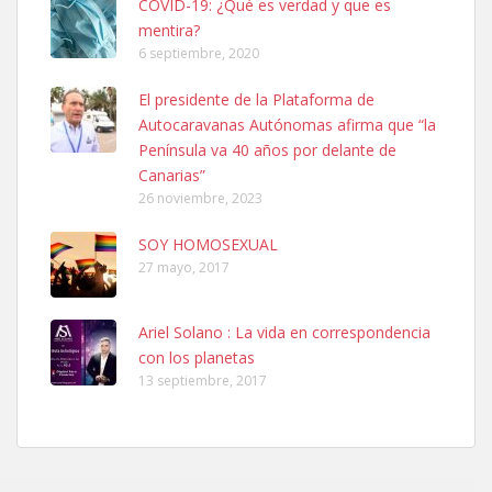
COVID-19: ¿Qué es verdad y que es
mentira?
6 septiembre, 2020
SHIBA PERDIDO AVDA JOSE MESA Y LOPEZ
El presidente de la Plataforma de
PERRO MACHO RAZA SHIBA CON MICROCHIP PERDIDO HOY
Autocaravanas Autónomas afirma que “la
06/07/2025 ZONA MESA Y LOPEZ. ES MUY ASUSTADIZO
Península va 40 años por delante de
Leales.org » Gran Canaria
|
6.7.2025
Canarias”
26 noviembre, 2023
SOY HOMOSEXUAL
27 mayo, 2017
Ariel Solano : La vida en correspondencia
Ninfa perdida
con los planetas
El día 5 se los perdió una ninfa papillera, asustada tiene miedo a la
13 septiembre, 2017
calle, se perdió por la zon...
Leales.org » Gran Canaria
|
6.7.2025