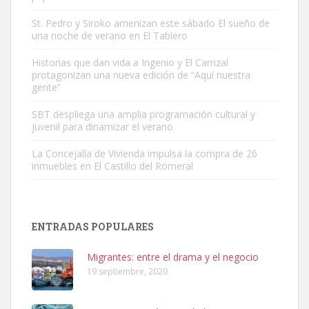
St. Pedro y Siroko amenizan este sábado El sueño de
una noche de verano en El Tablero
Gato manso encontrado
Este gato macho ha aparecido en la calle hace menos de un mes,
Historias que dan vida a Ingenio y El Carrizal
protagonizan una nueva edición de “Aquí nuestra
es muy manso y extremadamente cari...
gente”
Leales.org » Gran Canaria
|
9.7.2025
SBT despliega una amplia programación cultural y
juvenil para dinamizar el verano
La Concejalía de Vivienda impulsa la compra de 26
inmuebles en El Castillo del Romeral
Adopción urgente
Busco adopción responsable para mi perra. Pastor alemán,
ENTRADAS POPULARES
hembra, 4 años. Por motivos personales ...
Leales.org » Gran Canaria
|
6.7.2025
Migrantes: entre el drama y el negocio
19 septiembre, 2020