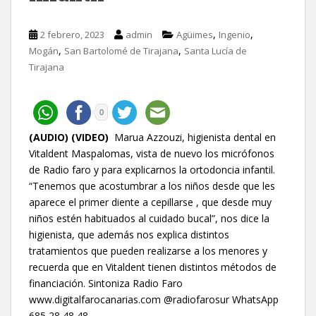
,
,
2 febrero, 2023
admin
Agüimes
Ingenio
,
,
Mogán
San Bartolomé de Tirajana
Santa Lucía de
Tirajana
0
(AUDIO) (VIDEO)
Marua Azzouzi, higienista dental en
Vitaldent Maspalomas, vista de nuevo los micrófonos
de Radio faro y para explicarnos la ortodoncia infantil.
“Tenemos que acostumbrar a los niños desde que les
aparece el primer diente a cepillarse , que desde muy
niños estén habituados al cuidado bucal”, nos dice la
higienista, que además nos explica distintos
tratamientos que pueden realizarse a los menores y
recuerda que en Vitaldent tienen distintos métodos de
financiación. Sintoniza Radio Faro
www.digitalfarocanarias.com @radiofarosur WhatsApp
685 28 48 48