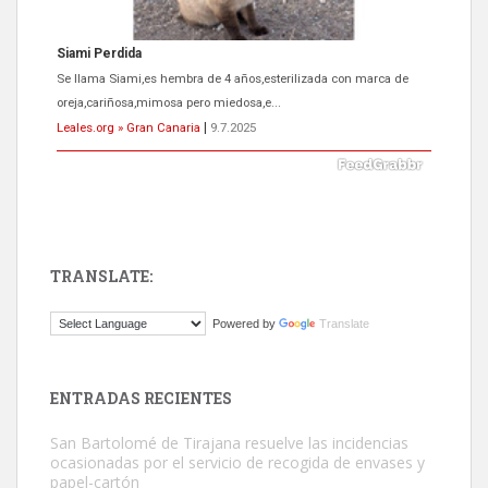
Siami Perdida
Se llama Siami,es hembra de 4 años,esterilizada con marca de
oreja,cariñosa,mimosa pero miedosa,e...
Leales.org » Gran Canaria
|
9.7.2025
TRANSLATE:
ADOPCIÓN URGENTE GATA TEROR GRAN CANARIA
Powered by
Translate
El ayuntamiento se va a llevar a Los Gatos callejeros de la zona los
próximos días, ella incluida...
Leales.org » Gran Canaria
|
9.7.2025
ENTRADAS RECIENTES
San Bartolomé de Tirajana resuelve las incidencias
ocasionadas por el servicio de recogida de envases y
papel-cartón