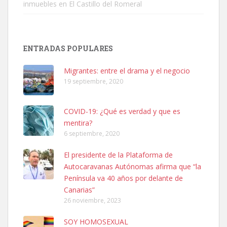
inmuebles en El Castillo del Romeral
SHIBA PERDIDO AVDA JOSE MESA Y LOPEZ
PERRO MACHO RAZA SHIBA CON MICROCHIP PERDIDO HOY
ENTRADAS POPULARES
06/07/2025 ZONA MESA Y LOPEZ. ES MUY ASUSTADIZO
Leales.org » Gran Canaria
|
6.7.2025
Migrantes: entre el drama y el negocio
19 septiembre, 2020
COVID-19: ¿Qué es verdad y que es
mentira?
6 septiembre, 2020
Ninfa perdida
El presidente de la Plataforma de
El día 5 se los perdió una ninfa papillera, asustada tiene miedo a la
Autocaravanas Autónomas afirma que “la
calle, se perdió por la zon...
Península va 40 años por delante de
Leales.org » Gran Canaria
|
6.7.2025
Canarias”
26 noviembre, 2023
SOY HOMOSEXUAL