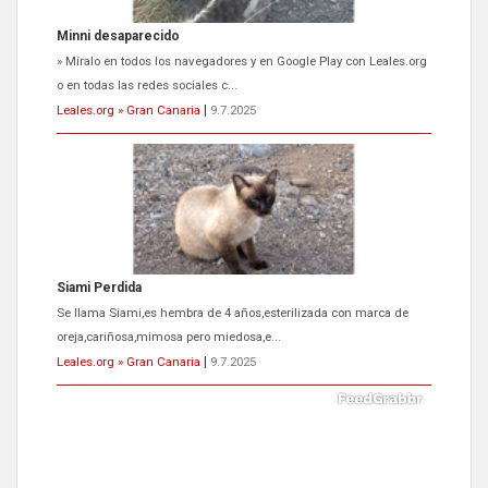
Siami Perdida
Se llama Siami,es hembra de 4 años,esterilizada con marca de
oreja,cariñosa,mimosa pero miedosa,e...
Leales.org » Gran Canaria
|
9.7.2025
ADOPCIÓN URGENTE GATA TEROR GRAN CANARIA
El ayuntamiento se va a llevar a Los Gatos callejeros de la zona los
próximos días, ella incluida...
Leales.org » Gran Canaria
|
9.7.2025