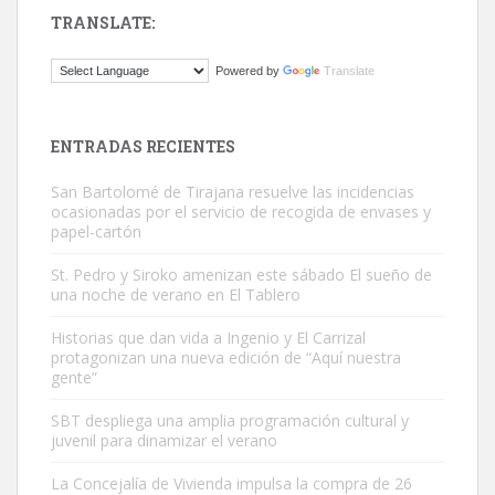
TRANSLATE:
Gato manso encontrado
Powered by
Translate
Este gato macho ha aparecido en la calle hace menos de un mes,
es muy manso y extremadamente cari...
Leales.org » Gran Canaria
|
9.7.2025
ENTRADAS RECIENTES
San Bartolomé de Tirajana resuelve las incidencias
ocasionadas por el servicio de recogida de envases y
papel-cartón
St. Pedro y Siroko amenizan este sábado El sueño de
una noche de verano en El Tablero
Adopción urgente
Busco adopción responsable para mi perra. Pastor alemán,
Historias que dan vida a Ingenio y El Carrizal
protagonizan una nueva edición de “Aquí nuestra
hembra, 4 años. Por motivos personales ...
gente”
Leales.org » Gran Canaria
|
6.7.2025
SBT despliega una amplia programación cultural y
juvenil para dinamizar el verano
La Concejalía de Vivienda impulsa la compra de 26