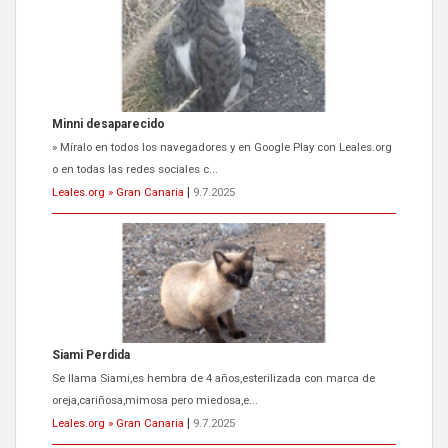
Siami Perdida
Se llama Siami,es hembra de 4 años,esterilizada con marca de
oreja,cariñosa,mimosa pero miedosa,e...
Leales.org » Gran Canaria
|
9.7.2025
ADOPCIÓN URGENTE GATA TEROR GRAN CANARIA
El ayuntamiento se va a llevar a Los Gatos callejeros de la zona los
próximos días, ella incluida...
Leales.org » Gran Canaria
|
9.7.2025