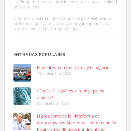
La Gloria recibe el reconocimiento oficial por la calidad
de sus quesos
Urbanismo abre la consulta pública para elaborar la
ordenanza que aportará mayor seguridad jurídica al
uso residencial en la zona turística
SHIBA PERDIDO AVDA JOSE MESA Y LOPEZ
PERRO MACHO RAZA SHIBA CON MICROCHIP PERDIDO HOY
ENTRADAS POPULARES
06/07/2025 ZONA MESA Y LOPEZ. ES MUY ASUSTADIZO
Leales.org » Gran Canaria
|
6.7.2025
Migrantes: entre el drama y el negocio
19 septiembre, 2020
COVID-19: ¿Qué es verdad y que es
mentira?
6 septiembre, 2020
Ninfa perdida
El presidente de la Plataforma de
El día 5 se los perdió una ninfa papillera, asustada tiene miedo a la
Autocaravanas Autónomas afirma que “la
calle, se perdió por la zon...
Península va 40 años por delante de