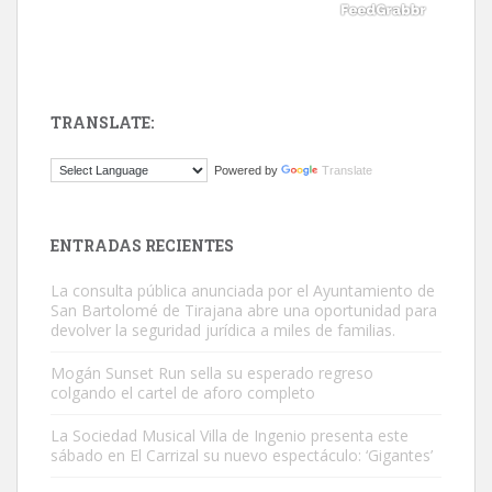
TRANSLATE:
Gato manso encontrado
Powered by
Translate
Este gato macho ha aparecido en la calle hace menos de un mes,
es muy manso y extremadamente cari...
Leales.org » Gran Canaria
|
9.7.2025
ENTRADAS RECIENTES
La consulta pública anunciada por el Ayuntamiento de
San Bartolomé de Tirajana abre una oportunidad para
devolver la seguridad jurídica a miles de familias.
Mogán Sunset Run sella su esperado regreso
colgando el cartel de aforo completo
Adopción urgente
Busco adopción responsable para mi perra. Pastor alemán,
La Sociedad Musical Villa de Ingenio presenta este
sábado en El Carrizal su nuevo espectáculo: ‘Gigantes’
hembra, 4 años. Por motivos personales ...
Leales.org » Gran Canaria
|
6.7.2025