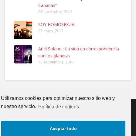
Leales.org » Gran Canaria
|
6.7.2025
Canarias”
26 noviembre, 2023
SOY HOMOSEXUAL
27 mayo, 2017
Ariel Solano : La vida en correspondencia
Adopcion
con los planetas
Busco casa de acogida para mi perrita ya que por temas de trabajo
13 septiembre, 2017
no la puedo tener. Solo gente r...
Leales.org » Gran Canaria
|
4.7.2025
Utilizamos cookies para optimizar nuestro sitio web y
nuestro servicio.
Política de cookies
Gata joven encontrada
CONTACTO
AVISO LEGAL
POLÍTICA DE PRIVACIDAD
Gata joven encontrada en zona calle San Bernardo de Las Palmas
Aceptar todo
de Gran Canaria. Es una gata castr...