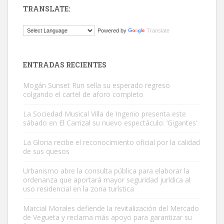
TRANSLATE:
Gato manso encontrado
Powered by
Translate
Este gato macho ha aparecido en la calle hace menos de un mes,
es muy manso y extremadamente cari...
Leales.org » Gran Canaria
|
9.7.2025
ENTRADAS RECIENTES
Mogán Sunset Run sella su esperado regreso
colgando el cartel de aforo completo
La Sociedad Musical Villa de Ingenio presenta este
sábado en El Carrizal su nuevo espectáculo: ‘Gigantes’
Adopción urgente
La Gloria recibe el reconocimiento oficial por la calidad
Busco adopción responsable para mi perra. Pastor alemán,
de sus quesos
hembra, 4 años. Por motivos personales ...
Urbanismo abre la consulta pública para elaborar la
Leales.org » Gran Canaria
|
6.7.2025
ordenanza que aportará mayor seguridad jurídica al
uso residencial en la zona turística
Marcial Morales defiende la revitalización del Mercado
de Vegueta y reclama más apoyo para garantizar su