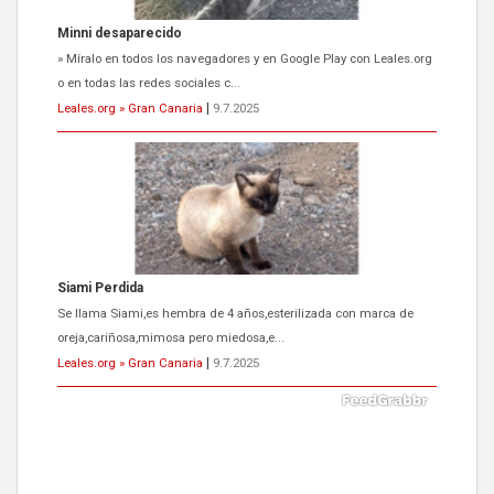
Siami Perdida
Se llama Siami,es hembra de 4 años,esterilizada con marca de
oreja,cariñosa,mimosa pero miedosa,e...
Leales.org » Gran Canaria
|
9.7.2025
ADOPCIÓN URGENTE GATA TEROR GRAN CANARIA
El ayuntamiento se va a llevar a Los Gatos callejeros de la zona los
próximos días, ella incluida...
Leales.org » Gran Canaria
|
9.7.2025