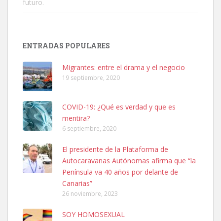
futuro.
SHIBA PERDIDO AVDA JOSE MESA Y LOPEZ
PERRO MACHO RAZA SHIBA CON MICROCHIP PERDIDO HOY
ENTRADAS POPULARES
06/07/2025 ZONA MESA Y LOPEZ. ES MUY ASUSTADIZO
Leales.org » Gran Canaria
|
6.7.2025
Migrantes: entre el drama y el negocio
19 septiembre, 2020
COVID-19: ¿Qué es verdad y que es
mentira?
6 septiembre, 2020
Ninfa perdida
El presidente de la Plataforma de
El día 5 se los perdió una ninfa papillera, asustada tiene miedo a la
Autocaravanas Autónomas afirma que “la
calle, se perdió por la zon...
Península va 40 años por delante de
Leales.org » Gran Canaria
|
6.7.2025
Canarias”
26 noviembre, 2023
SOY HOMOSEXUAL